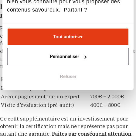
bien vous connaître pour vous proposer des
Des frais supplémentaires pour être
contenus savoureux. Partant ?
mieux préparé
Pour être préparé et avoir plus de chance d’obtenir la
certification Qualiopi, vous pouvez suivre une
Tout autoriser
formation, être accompagné ou réaliser une visite
d’évaluation. Ces préparations ont un coût, également
Personnaliser
pris en charge par l’organisme de formation lui-
même.
Refuser
Préparation à l’audit Qualiopi initial
Coût estimé
Formation Qualiopi
300€ – 800€
Accompagnement par un expert
700€ – 2 000€
Visite d’évaluation (pré-audit)
400€ – 800€
Ce coût supplémentaire est un investissement pour
obtenir la certification mais ne représente pas pour
autant une garantie.
Faites par conséquent attention