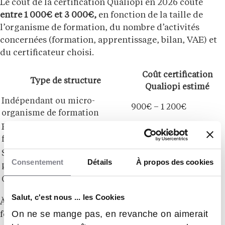
Le coût de la certification Qualiopi en 2026 coûte
entre 1 000€ et 3 000€,
en fonction de la taille de
l’organisme de formation, du nombre d’activités
concernées (formation, apprentissage, bilan, VAE) et
du certificateur choisi.
Coût certification
Type de structure
Qualiopi estimé
Indépendant ou micro-
900€ – 1 200€
organisme de formation
Petite structure avec 1 à 5
1 200€ – 1 800€
formateurs
Structure moyenne avec
1 800€ – 2 500€
Consentement
Détails
À propos des cookies
plusieurs activités
Organisme multi-sites
3 000€ ou plus
Salut, c'est nous ... les Cookies
À noter qu’il n’est pas possible de régler en plusieurs
On ne se mange pas, en revanche on aimerait
fois.