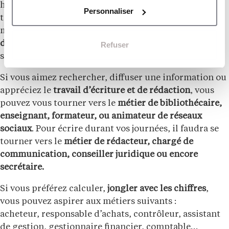
hôpital ou encore dans une collectivité
Personnaliser
territorial comme une commune, il existe une
multitude de métiers et donc de manières de
devenir fonctionnaire
. Il vous reste donc à définir le
Refuser
secteur selon vos goûts et vos compétences.
Si vous aimez rechercher, diffuser une information ou
appréciez le
travail d’écriture et de rédaction
, vous
pouvez vous tourner vers le
métier de bibliothécaire,
enseignant, formateur, ou animateur de réseaux
sociaux
. Pour écrire durant vos journées, il faudra se
tourner vers le
métier de rédacteur, chargé de
communication, conseiller juridique ou encore
secrétaire.
Si vous préférez calculer,
jongler avec les chiffres
,
vous pouvez aspirer aux métiers suivants :
acheteur, responsable d’achats, contrôleur, assistant
de gestion, gestionnaire financier, comptable…