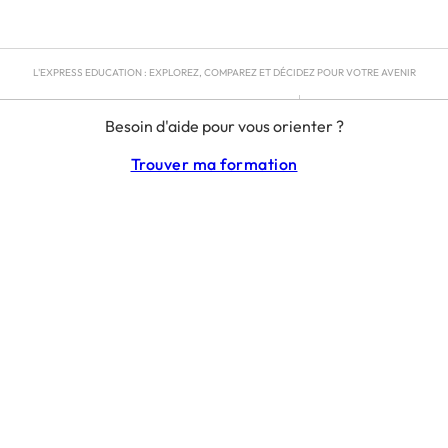
L'EXPRESS EDUCATION : EXPLOREZ, COMPAREZ ET DÉCIDEZ POUR VOTRE AVENIR
MENTIONS LÉGALES
Besoin d'aide pour vous orienter ?
RGPD
CGU
Trouver ma formation