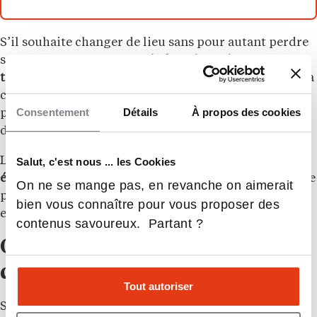
S’il souhaite changer de lieu sans pour autant perdre
son emploi et son salaire,
le fonctionnaire
titulaire peut demander une mutation
. Cela consiste à
changer de poste et de zone géographique sans
Consentement
Détails
À propos des cookies
pour autant changer de cadre d’emploi, de grade et
d’ancienneté.
Le fonctionnaire peut aussi
passer des concours pour
Salut, c'est nous ... les Cookies
évoluer
et ainsi obtenir un meilleur poste et un salaire
On ne se mange pas, en revanche on aimerait
plus attractif. Ce concours est dit « interne » ou «
bien vous connaître pour vous proposer des
externe » si le titulaire dispose les diplômes requis.
contenus savoureux. Partant ?
Quels métiers peut-on exercer
dans le secteur public?
Tout autoriser
Si vous souhaitez travailler pour l’État, dans un