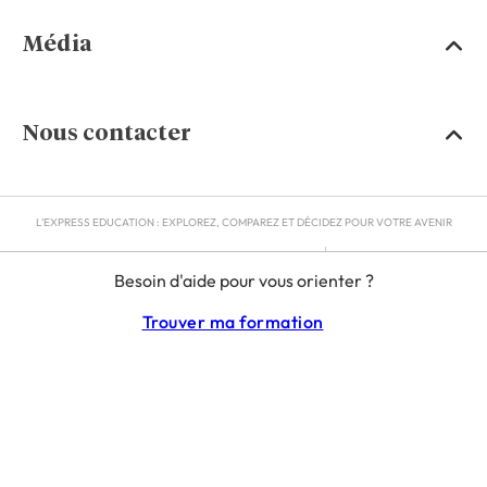
Média
Nous contacter
L'EXPRESS EDUCATION : EXPLOREZ, COMPAREZ ET DÉCIDEZ POUR VOTRE AVENIR
MENTIONS LÉGALES
Besoin d'aide pour vous orienter ?
RGPD
CGU
Trouver ma formation