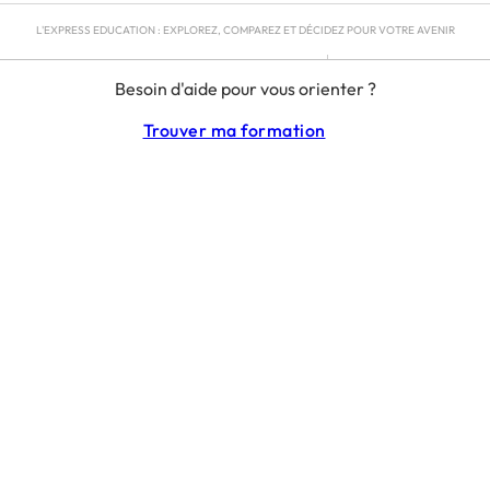
L'EXPRESS EDUCATION : EXPLOREZ, COMPAREZ ET DÉCIDEZ POUR VOTRE AVENIR
MENTIONS LÉGALES
Besoin d'aide pour vous orienter ?
RGPD
CGU
Trouver ma formation