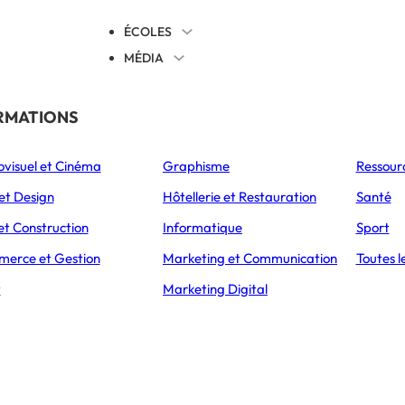
ÉCOLES
MÉDIA
EVENTS
TICALES
RMATIONS
S’ORIENTER
ovisuel et Cinéma
Graphisme
Ressour
L’Express Éducation
L’Express Éducation
L’E
as
Bachelors
Masters
et Design
Hôtellerie et Restauration
Santé
et Construction
Informatique
Sport
erce et Gestion
Marketing et Communication
Toutes l
ACCUEIL
ARTICLES
LANGUE VIVANTE A ECRICOME 2026 – SUJET
t
Marketing Digital