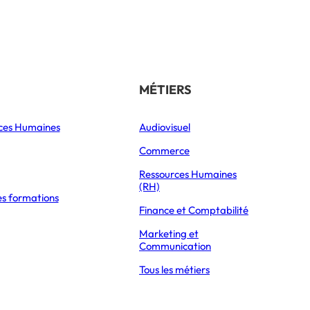
Référencer son école
THÉMATIQUES
MÉTIERS
ces Humaines
Orientation
Audiovisuel
xpress Éducation
Vie étudiante
Commerce
Formations
Ressources Humaines
(RH)
es formations
Parcoursup 2026
Finance et Comptabilité
Mon Master 2026
Marketing et
Partir à l’étranger
Communication
Tous les métiers