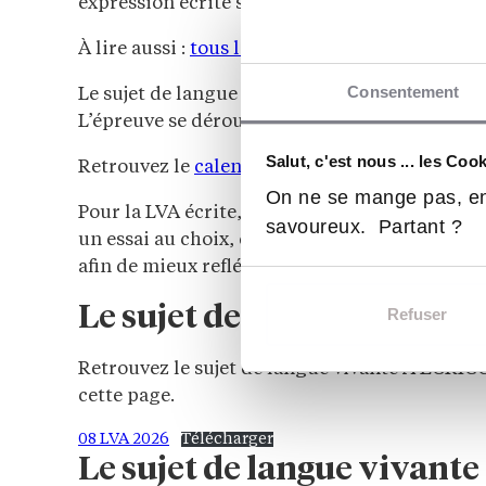
expression écrite suffisamment précise pour c
À lire aussi :
tous les sujets du concours EC
Consentement
Le sujet de langue vivante A ECRICOME 2026 es
L’épreuve se déroule le mercredi 15 avril 2026
Salut, c'est nous ... les Coo
Retrouvez le
calendrier complet des épreuv
On ne se mange pas, en
Pour la LVA écrite, l’épreuve dure trois heure
savoureux. Partant ?
un essai au choix, dont un sujet civilisationne
afin de mieux refléter l’actualité.
Le sujet de langue vivan
Refuser
Retrouvez le sujet de langue vivante A ECRICO
cette page.
08 LVA 2026
Télécharger
Le sujet de langue vivan