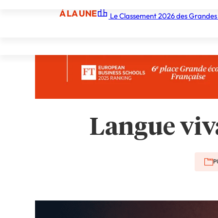
À LA UNE
Le Classement 2026 des Grandes
À LA UNE
Les écoles
Les grandes écoles
Les orga
Langue viv
P