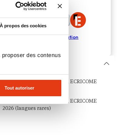
qui vous correspond.
À propos des cookies
Trouver ma formation
s proposer des contenus
Sommaire
Le sujet de langue vivante A ECRICOME
Tout autoriser
2026
Le sujet de langue vivante A ECRICOME
2026 (langues rares)