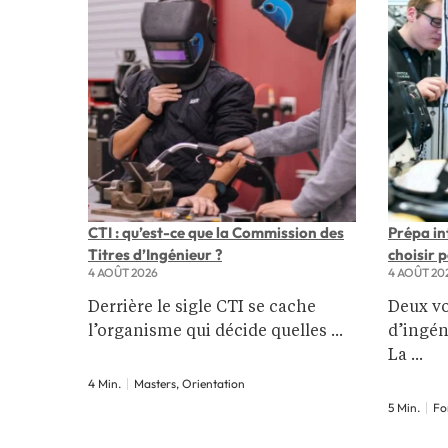
CTI : qu’est-ce que la Commission des
Prépa i
Titres d’Ingénieur ?
choisir 
4 AOÛT 2026
4 AOÛT 20
Derrière le sigle CTI se cache
Deux v
l’organisme qui décide quelles ...
d’ingén
La ...
4 Min.
Masters, Orientation
5 Min.
Fo