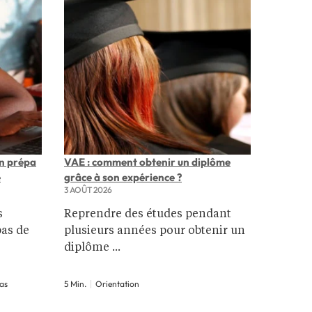
n prépa
VAE : comment obtenir un diplôme
Vacance
e
grâce à son expérience ?
les date
3 AOÛT 2026
3 AOÛT 2
s
Reprendre des études pendant
La rent
pas de
plusieurs années pour obtenir un
1er sep
diplôme ...
4 Min.
O
as
5 Min.
Orientation