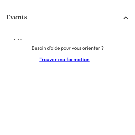
Events
Média
Besoin d'aide pour vous orienter ?
Trouver ma formation
Nous contacter
L'EXPRESS EDUCATION : EXPLOREZ, COMPAREZ ET DÉCIDEZ POUR VOTRE AVENIR
MENTIONS LÉGALES
RGPD
CGU