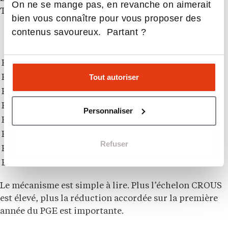
On ne se mange pas, en revanche on aimerait
TBS Education est la suivante :
bien vous connaître pour vous proposer des
contenus savoureux. Partant ?
Échelon CROUS
Réduction sur les frais de L3
Échelon CROUS
Réduction sur les frais de L3
Échelon 0
5%
Tout autoriser
Échelon 1
10%
Échelon 2
10%
Échelon 3
10%
Personnaliser
Échelon 4
20%
Échelon 5
20%
Refuser
Échelon 6
50%
Échelon 7
100%
Le mécanisme est simple à lire. Plus l’échelon CROUS
est élevé, plus la réduction accordée sur la première
année du PGE est importante.