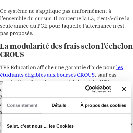
Ce système ne s’applique pas uniformément à
l’ensemble du cursus. Il concerne la L3, c’est-à-dire la
seule année du PGE pour laquelle l’alternance n’est
pas proposée.
La modularité des frais selon l’échelon
CROUS
TBS Education affiche une garantie d’aide pour
les
étudiants éligibles aux bourses CROUS
, sauf cas
particuliers. Le point essentiel tient à la différence
entre frais de scolarité au sens strict et frais fixes.
Même avec une exonération de 100 % des frais
académiques, les frais administratifs et les frais de
Consentement
Détails
À propos des cookies
services aux étudiants restent dus.
La réduction va de 5 % à 100 % des frais de scolarité de
Salut, c'est nous ... les Cookies
L3 selon la situation boursière. L’échelle affichée par