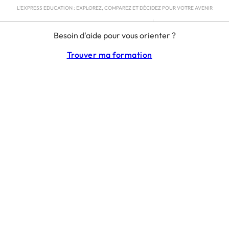
L'EXPRESS EDUCATION : EXPLOREZ, COMPAREZ ET DÉCIDEZ POUR VOTRE AVENIR
MENTIONS LÉGALES
Besoin d'aide pour vous orienter ?
RGPD
CGU
Trouver ma formation