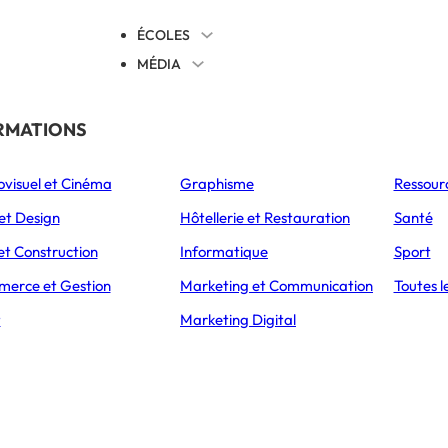
ÉCOLES
MÉDIA
EVENTS
TICALES
RMATIONS
S’ORIENTER
ovisuel et Cinéma
Graphisme
Ressour
L’Express Éducation
L’Express Éducation
L’E
as
Bachelors
Masters
et Design
Hôtellerie et Restauration
Santé
et Construction
Informatique
Sport
erce et Gestion
Marketing et Communication
Toutes l
CCUEIL
ARTICLES
LES ÉTUDES EN STAPS, DE MU
t
Marketing Digital