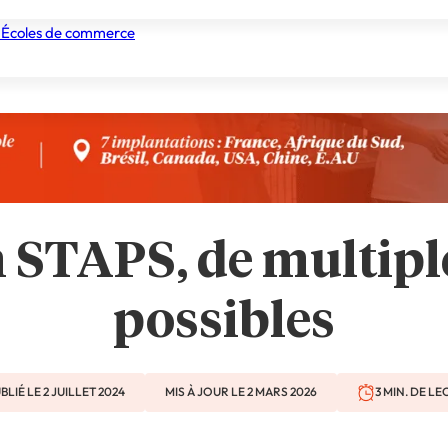
 Écoles de commerce
nismes de formation
Tous les établissements
Nos experts
n STAPS, de multip
possibles
BLIÉ LE 2 JUILLET 2024
MIS À JOUR LE 2 MARS 2026
3 MIN. DE L