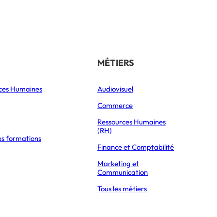
Référencer son école
THÉMATIQUES
MÉTIERS
ces Humaines
Orientation
Audiovisuel
xpress Éducation
Vie étudiante
Commerce
Formations
Ressources Humaines
(RH)
es formations
Parcoursup 2026
LTIPLES DÉBOUCHÉS POSSIBLES
Finance et Comptabilité
Mon Master 2026
Marketing et
Partir à l’étranger
Communication
Tous les métiers