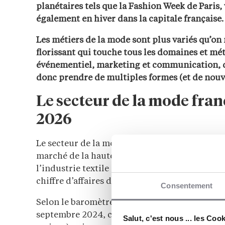
planétaires tels que la Fashion Week de Paris,
également en hiver dans la capitale française.
Les métiers de la mode sont plus variés qu’on
florissant qui touche tous les domaines et méti
événementiel, marketing et communication, d
donc prendre de multiples formes (et de nou
Le secteur de la mode fran
2026
Le secteur de la mode et du textile est très la
marché de la haute couture (qui ne compte a
l’industrie textile grand public. La France es
chiffre d’affaires de
154 milliards en 2023
et
6
Consentement
Selon le baromètre Re Fashion sur les ventes d
septembre 2024, ce sont près de
6 000 pièces
Salut, c'est nous ... les Coo