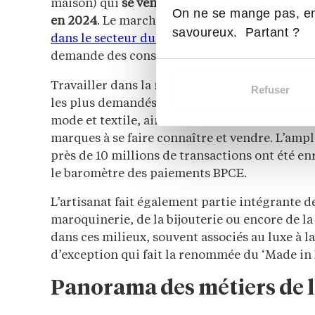
maison) qui
se vendent chaque minute en Fra
On ne se mange pas, en
en 2024
. Le marché de la mode est très dyna
savoureux. Partant ?
dans le secteur du commerce
, logistique et 
demande des consommateurs toujours croissa
Travailler dans la mode nécessite de recruter 
Refuser
les plus demandés sont ceux de stylistes ou 
mode et textile, ainsi que les experts en mark
marques à se faire connaître et vendre. L’amp
près de 10 millions de transactions ont été en
le baromètre des paiements BPCE.
L’artisanat fait également partie intégrante de
maroquinerie, de la bijouterie ou encore de l
dans ces milieux, souvent associés au luxe à l
d’exception qui fait la renommée du ‘Made in F
Panorama des métiers de la