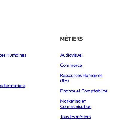
Référencer son école
THÉMATIQUES
MÉTIERS
ces Humaines
Orientation
Audiovisuel
xpress Éducation
Vie étudiante
Commerce
Formations
Ressources Humaines
(RH)
es formations
Parcoursup 2026
 TEXTILE : LES MÉTIERS QUI RECRUTENT EN 2026
Finance et Comptabilité
Mon Master 2026
Marketing et
Partir à l’étranger
Communication
Tous les métiers