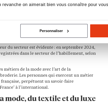
nce
, soit près de
3,2 milliards de pièces vendues
 revanche on aimerait bien vous connaître pour vou
mique et nécessite implique plusieurs
métiers
transport, marketing… pour répondre à la
nte.
des professionnels qualifiés. En 2026, les métiers
Personnaliser
modélistes, souvent diplômés d’un master en
eting et communication, essentiels pour aider les
leur du secteur est évidente : en septembre 2024,
registrées dans le secteur de l’habillement, selon
s métiers de la mode avec l’art de la
a broderie. Les personnes qui exercent un métier
a française, perpétuent un savoir-faire
rance’ à l’international.
 mode, du textile et du luxe