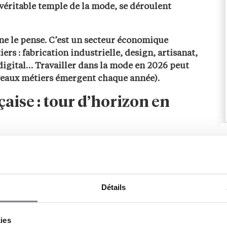
 véritable temple de la mode, se déroulent
 ne le pense. C’est un secteur économique
ers : fabrication industrielle, design, artisanat,
igital… Travailler dans la mode en 2026 peut
veaux métiers émergent chaque année).
çaise : tour d’horizon en
rge et hétérogène, il comprend aussi bien le
ujourd’hui que
4 000 clients dans le monde
) que
t le leader mondial de la mode et du luxe avec un
15 000 emplois
qui font vivre le secteur.
Détails
e textiles et chaussures neufs publié en
 neuves
(chaussures, habillement ou linge de
kies