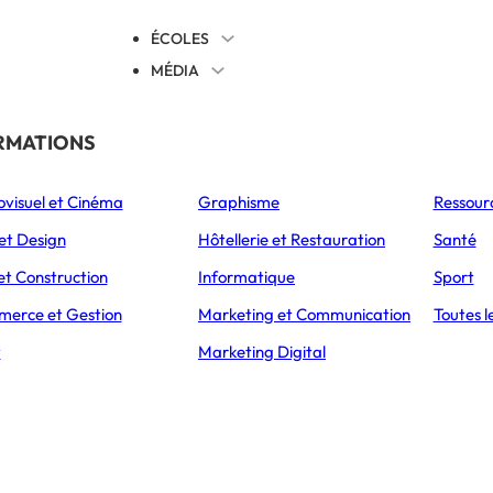
ÉCOLES
MÉDIA
EVENTS
TICALES
RMATIONS
S’ORIENTER
ovisuel et Cinéma
Graphisme
Ressour
L’Express Éducation
L’Express Éducation
L’E
as
Bachelors
Masters
et Design
Hôtellerie et Restauration
Santé
et Construction
Informatique
Sport
erce et Gestion
Marketing et Communication
Toutes l
CCUEIL
ARTICLES
TRAVAILLER DANS LA MODE ET LE
t
Marketing Digital