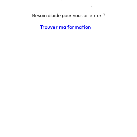
MENTIONS LÉGALES
Besoin d'aide pour vous orienter ?
RGPD
CGU
Trouver ma formation