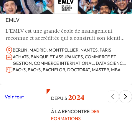
EMLV
L’EMLV est une grande école de management
reconnue et accréditée qui a construit son identité
à l’intersection du management, de la technologie
BERLIN, MADRID, MONTPELLIER, NANTES, PARIS
et de la société. Elle propose une offre complète de
ACHATS, BANQUE ET ASSURANCES, COMMERCE ET
formations : Programme Grande Ecole, Bachelors,
GESTION, COMMERCE INTERNATIONAL, DATA SCIENCE
MSc spécialisés, MBA, DBA et des parcours
ET BIG DATA, ENTREPRENEURIAT, FINANCE ET
BAC+3, BAC+5, BACHELOR, DOCTORAT, MASTER, MBA
internationaux. Notre positionnement repose sur
COMPTABILITÉ, INFORMATIQUE, MANAGEMENT,
MARKETING DIGITAL, MARKETING ET
COMMUNICATION, MARKETING INTERNATIONAL,
PUBLICITÉ, RSE, STRATÉGIE ET GESTION DE PROJET,
Voir tout
2024
DEPUIS
SUPPLY CHAIN, TRANSPORT ET LOGISTIQUE
À LA RENCONTRE
DES
FORMATIONS