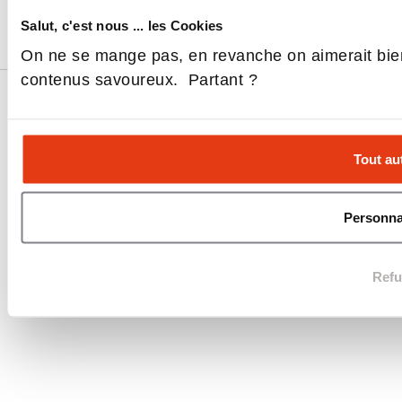
Nous contacter
Salut, c'est nous ... les Cookies
On ne se mange pas, en revanche on aimerait bie
contenus savoureux. Partant ?
L'EXPRESS EDUCATION : EXPLOREZ, COMPAREZ ET DÉCIDEZ POUR VOTRE AVENIR
MENTIONS LÉGALES
RGPD
CGU
Tout au
Personna
Refu