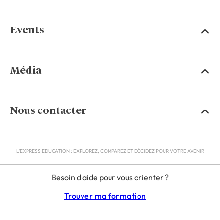
Events
Média
Nous contacter
L'EXPRESS EDUCATION : EXPLOREZ, COMPAREZ ET DÉCIDEZ POUR VOTRE AVENIR
MENTIONS LÉGALES
Besoin d'aide pour vous orienter ?
RGPD
CGU
Trouver ma formation