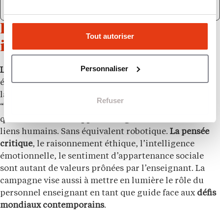
Les enseignants restent
Tout autoriser
irremplaçables
Personnaliser
L’essor de l’intelligence artificielle
se répand
également au sein du monde de l’éducation. L’Unesco
lance un appel pour que les enseignants soient au
Refuser
“centre du changement.” Ce sont ces professionnels
qui donnent
vie à l’apprentissage
, construisent des
liens humains. Sans équivalent robotique.
La pensée
critique
, le raisonnement éthique, l’intelligence
émotionnelle, le sentiment d’appartenance sociale
sont autant de valeurs prônées par l’enseignant. La
campagne vise aussi à mettre en lumière le rôle du
personnel enseignant en tant que guide face aux
défis
mondiaux contemporains
.