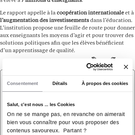
s’élève à
7 millions d’enseignants
.
Le rapport appelle à la
coopération internationale
et à
l’augmentation des investissements
dans l’éducation.
L’institution propose une feuille de route pour donner
aux enseignants les moyens d’agir et pour trouver des
solutions politiques afin que les élèves bénéficient
d’un apprentissage de qualité.
Consentement
Détails
À propos des cookies
15 %
Salut, c'est nous ... les Cookies
C’EST LE POURCENTAGE D’ENSEIGNANTS DU
On ne se mange pas, en revanche on aimerait
PRIMAIRE ET DU SECONDAIRE, À TRAVERS LE
bien vous connaître pour vous proposer des
MONDE, QUI N’ONT PAS DE QUALIFICATION
contenus savoureux. Partant ?
MINIMALE REQUISE POUR ENSEIGNER.