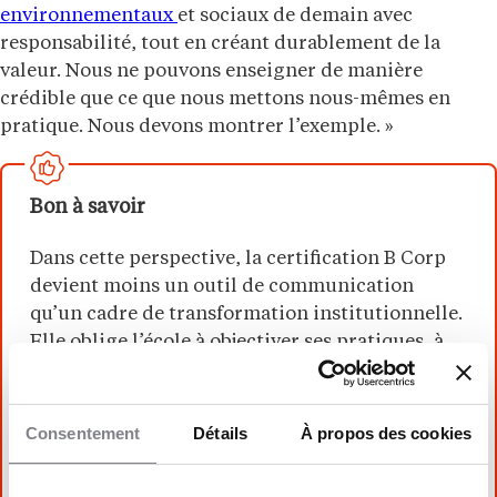
environnementaux
et sociaux de demain avec
responsabilité, tout en créant durablement de la
valeur. Nous ne pouvons enseigner de manière
crédible que ce que nous mettons nous-mêmes en
pratique. Nous devons montrer l’exemple. »
Bon à savoir
Dans cette perspective, la certification B Corp
devient moins un outil de communication
qu’un cadre de transformation institutionnelle.
Elle oblige l’école à objectiver ses pratiques, à
documenter ses arbitrages et à inscrire son
action dans un horizon mesurable. Pour une
institution qui revendique un rôle de référence
Consentement
Détails
À propos des cookies
mondiale dans le management de l’hospitalité,
la portée du label se joue aussi dans la capacité