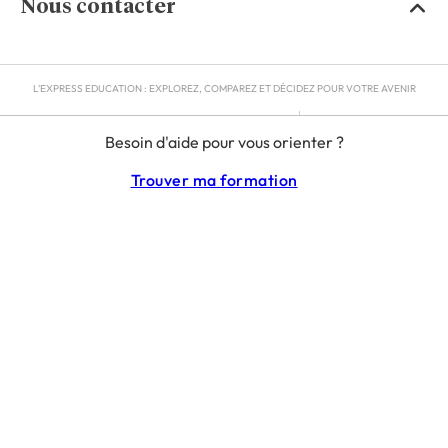
Nous contacter
L'EXPRESS EDUCATION : EXPLOREZ, COMPAREZ ET DÉCIDEZ POUR VOTRE AVENIR
MENTIONS LÉGALES
Besoin d'aide pour vous orienter ?
RGPD
CGU
Trouver ma formation