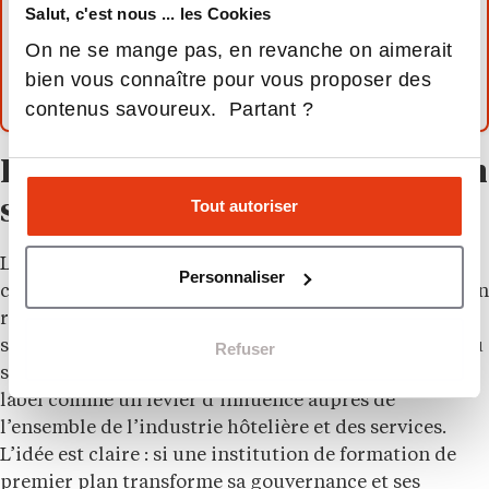
à traduire les grands principes de durabilité
Salut, c'est nous ... les Cookies
dans le fonctionnement concret de
On ne se mange pas, en revanche on aimerait
l’établissement.
bien vous connaître pour vous proposer des
contenus savoureux. Partant ?
L’ambition d’influencer tout un
Tout autoriser
secteur
L’EHL ne limite pas la signification de cette
Personnaliser
certification à son seul campus. L’école affirme que son
rôle dépasse largement le cadre académique. Dans un
secteur fondé sur l’interaction humaine, la culture du
Refuser
service et l’expérience client, elle entend utiliser ce
label comme un levier d’influence auprès de
l’ensemble de l’industrie hôtelière et des services.
L’idée est claire : si une institution de formation de
premier plan transforme sa gouvernance et ses