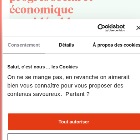
économique
considérable. »
Delphine Manceau
Consentement
Détails
À propos des cookie
Présidente de la Conférence des
Grandes Ecoles & Directrice générale
Salut, c'est nous ... les Cookies
de NEOMA Business School
On ne se mange pas, en revanche on aimerait
bien vous connaître pour vous proposer des
contenus savoureux. Partant ?
Tout autoriser
Réduire la durée des études
supérieures
est un débat récurrent,