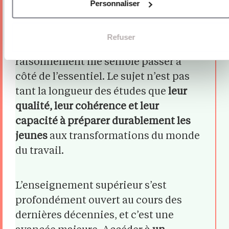
souvent présenté comme une réponse
Personnaliser
aux difficultés d’insertion des jeunes,
voire comme un levier potentiel pour
Refuser
relancer la natalité. Mais ce
raisonnement me semble passer à
côté de l’essentiel. Le sujet n’est pas
tant la longueur des études que
leur
qualité, leur cohérence et leur
capacité à préparer durablement les
jeunes
aux transformations du monde
du travail.
L’enseignement supérieur s’est
profondément ouvert au cours des
dernières décennies, et c’est une