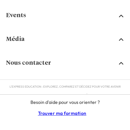
Events
Média
Nous contacter
L'EXPRESS EDUCATION : EXPLOREZ, COMPAREZ ET DÉCIDEZ POUR VOTRE AVENIR
MENTIONS LÉGALES
Besoin d'aide pour vous orienter ?
RGPD
CGU
Trouver ma formation