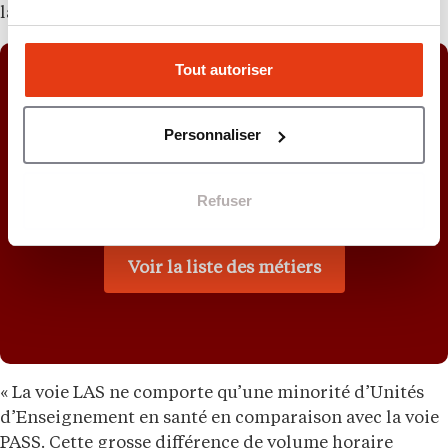
la PACES », et les autres.
Tout autoriser
Vous êtes intéressé.e par les
métiers de la santé ?
Personnaliser
On vous guide dans vos choix de carrière en vous
Refuser
présentant plusieurs professions dans ce domaine.
Voir la liste des métiers
« La voie LAS ne comporte qu’une minorité d’Unités
d’Enseignement en santé en comparaison avec la voie
PASS. Cette grosse différence de volume horaire