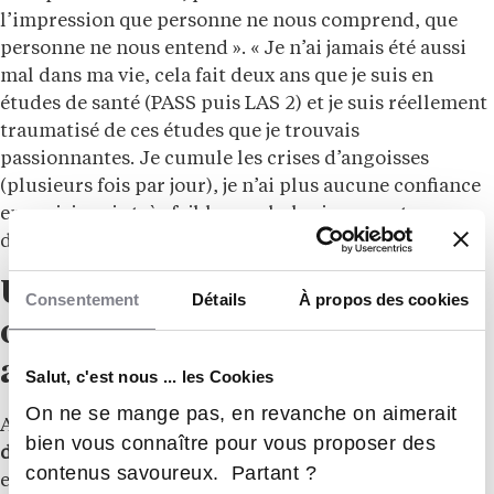
l’impression que personne ne nous comprend, que
personne ne nous entend ». « Je n’ai jamais été aussi
mal dans ma vie, cela fait deux ans que je suis en
études de santé (PASS puis LAS 2) et je suis réellement
traumatisé de ces études que je trouvais
passionnantes. Je cumule les crises d’angoisses
(plusieurs fois par jour), je n’ai plus aucune confiance
en moi, je suis très faible psychologiquement »,
déplore un autre.
Une différence de niveau
Consentement
Détails
À propos des cookies
observée dès la deuxième
année de santé
Salut, c'est nous ... les Cookies
On ne se mange pas, en revanche on aimerait
Autre problème soulevé par l’enquête : une
différence
bien vous connaître pour vous proposer des
de niveau ressentie dès la deuxième année de santé
contenus savoureux. Partant ?
entre les élèves issus du parcours PASS, « reliquat de