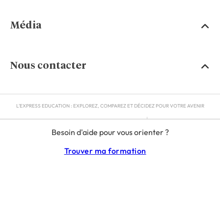
Média
Nous contacter
L'EXPRESS EDUCATION : EXPLOREZ, COMPAREZ ET DÉCIDEZ POUR VOTRE AVENIR
MENTIONS LÉGALES
Besoin d'aide pour vous orienter ?
RGPD
CGU
Trouver ma formation