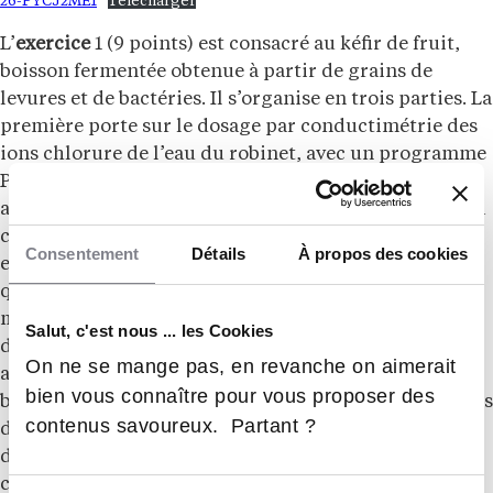
26-PYCJ2ME1
Télécharger
L’
exercice
1 (9 points) est consacré au kéfir de fruit,
boisson fermentée obtenue à partir de grains de
levures et de bactéries. Il s’organise en trois parties. La
première porte sur le dosage par conductimétrie des
ions chlorure de l’eau du robinet, avec un programme
Python à compléter pour simuler le titrage et une
annexe graphique à renseigner. La deuxième étudie la
cinétique de la réaction de fermentation du glucose
Consentement
Détails
À propos des cookies
en éthanol et en dioxyde de carbone, en vérifiant
qu’elle suit une loi de vitesse d’ordre 1 à partir d’une
modélisation graphique, et en calculant le temps de
Salut, c'est nous ... les Cookies
demi-réaction. La troisième identifie les espèces
On ne se mange pas, en revanche on aimerait
aromatiques issues du citron présentes dans la
bien vous connaître pour vous proposer des
boisson, en mobilisant la spectroscopie infrarouge, les
contenus savoureux. Partant ?
données de solubilité pour le choix d’un solvant
d’extraction, et l’analyse d’un chromatogramme sur
couche mince.