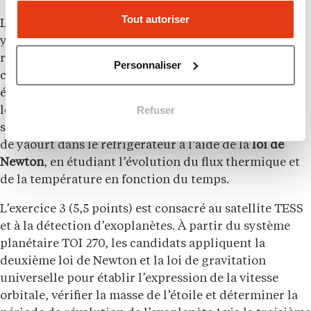
Tout autoriser
L’exercice 2 (5,5 points) porte sur la fabrication de
yaourts maison dans une yaourtière. Les candidats
réalisent un bilan d’énergie thermique lors du
Personnaliser
chauffage du système, estiment la durée de chaque
étape, calculent le coût de fabrication d’un yaourt et
Refuser
le comparent au prix en grande distribution. La
seconde partie modélise le refroidissement d’un pot
de yaourt dans le réfrigérateur à l’aide de la
loi de
Newton
, en étudiant l’évolution du flux thermique et
de la température en fonction du temps.
L’exercice 3 (5,5 points) est consacré au satellite TESS
et à la détection d’exoplanètes. À partir du système
planétaire TOI 270, les candidats appliquent la
deuxième loi de Newton et la loi de gravitation
universelle pour établir l’expression de la vitesse
orbitale, vérifier la masse de l’étoile et déterminer la