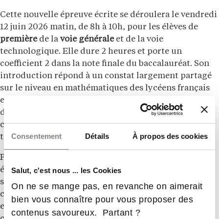
Cette nouvelle épreuve écrite se déroulera le vendredi
12 juin 2026 matin, de 8h à 10h, pour les élèves de
première
de la
voie générale
et de la voie
technologique. Elle dure 2 heures et porte un
coefficient 2 dans la note finale du baccalauréat. Son
introduction répond à un constat largement partagé
sur le niveau en mathématiques des lycéens français
et vise à maintenir une évaluation nationale de la
discipline pour tous les élèves, y compris ceux qui ne
conservent pas la
spécialité mathématiques
en
Consentement
Détails
À propos des cookies
terminale.
Pour les élèves de première de la voie générale, cette
épreuve concerne aussi bien ceux qui suivent la
Salut, c'est nous ... les Cookies
spécialité mathématiques que ceux qui ne l’ont pas
On ne se mange pas, en revanche on aimerait
choisie. Le
programme
évalué porte sur les contenus
bien vous connaître pour vous proposer des
enseignés en classe de première, dans le tronc
contenus savoureux. Partant ?
commun comme dans la spécialité pour les élèves