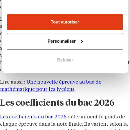
concernés.
L’introduction de cette épreuve a un effet mécanique
Tout autoriser
sur la pondération globale du diplôme. Pour
conserver un total de 100
coefficients
, les coefficients
Personnaliser
du
Grand oral
sont ajustés à la baisse à partir de la
session 2027 (de 10 à 8 en voie générale, de 14 à 12 en
voie technologique). Pour les élèves actuellement en
Refuser
terminale, qui passent le
bac 2026
, aucun changement
de coefficient n’intervient cette année.
Lire aussi :
Une nouvelle épreuve au bac de
mathématique pour les lycéens
Les coefficients du bac 2026
Les coefficients du bac 2026
déterminent le poids de
chaque épreuve dans la note finale. Ils varient selon la