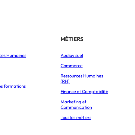
Référencer son école
THÉMATIQUES
MÉTIERS
ces Humaines
Orientation
Audiovisuel
xpress Éducation
Vie étudiante
Commerce
Formations
Ressources Humaines
(RH)
es formations
Parcoursup 2026
EFFICIENTS MATIÈRE PAR MATIÈRE ET LE CALCUL DE LA MOYENNE
Finance et Comptabilité
Mon Master 2026
Marketing et
Partir à l’étranger
Communication
Tous les métiers