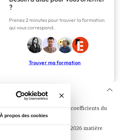
?
Prenez 2 minutes pour trouver la formation
qui vous correspond.
Trouver ma formation
Sommaire
Comment fonctionnent les coefficients du
À propos des cookies
bac 2026 ?
Coefficients du bac général 2026 matière
par matière