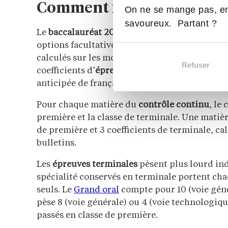
Comment fonctionnent les 
On ne se mange pas, en
savoureux. Partant ?
Le
baccalauréat 2026
est noté sur 100
coeffici
options facultatives. Cette base de 100 se répa
calculés sur les moyennes annuelles des bulle
Refuser
coefficients d’
épreuves terminales
, passées e
anticipée de français) et de
terminale
.
Pour chaque matière du
contrôle continu
, le 
première et la classe de terminale. Une matière
de première et 3 coefficients de terminale, ca
bulletins.
Les
épreuves terminales
pèsent plus lourd in
spécialité conservés en terminale portent chacu
seuls. Le
Grand oral
compte pour 10 (voie géné
pèse 8 (voie générale) ou 4 (voie technologique)
passés en classe de première.