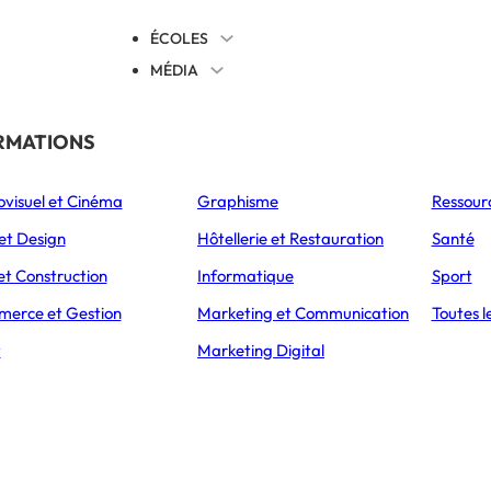
ÉCOLES
MÉDIA
EVENTS
TICALES
RMATIONS
S’ORIENTER
ovisuel et Cinéma
Graphisme
Ressour
L’Express Éducation
L’Express Éducation
L’E
as
Bachelors
Masters
et Design
Hôtellerie et Restauration
Santé
et Construction
Informatique
Sport
erce et Gestion
Marketing et Communication
Toutes l
CCUEIL
ARTICLES
COEFFICIENTS DU BAC 2026 : TOUS LES CO
t
Marketing Digital