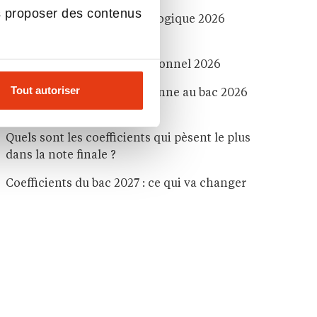
s proposer des contenus
Coefficients du bac technologique 2026
matière par matière
Coefficients du bac professionnel 2026
Tout autoriser
Comment calculer sa moyenne au bac 2026
?
Quels sont les coefficients qui pèsent le plus
dans la note finale ?
Coefficients du bac 2027 : ce qui va changer