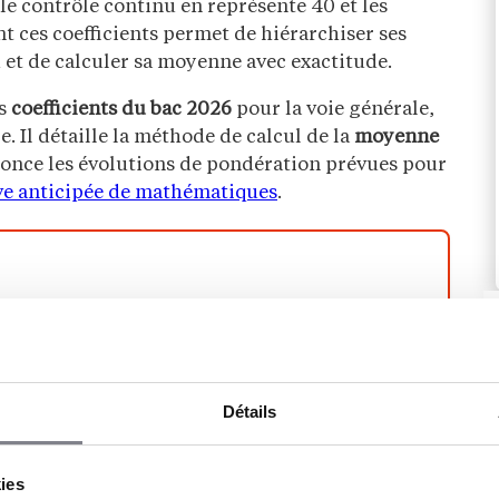
 le contrôle continu en représente 40 et les
 ces coefficients permet de hiérarchiser ses
eu et de calculer sa moyenne avec exactitude.
es
coefficients du bac 2026
pour la voie générale,
e. Il détaille la méthode de calcul de la
moyenne
nonce les évolutions de pondération prévues pour
e anticipée de mathématiques
.
maîtriser l’ensemble du fonctionnement du
uves voie par voie. Notre
guide complet sur le
xamen, ses dates clés, ses spécialités et les
 avec lucidité.
Détails
kies