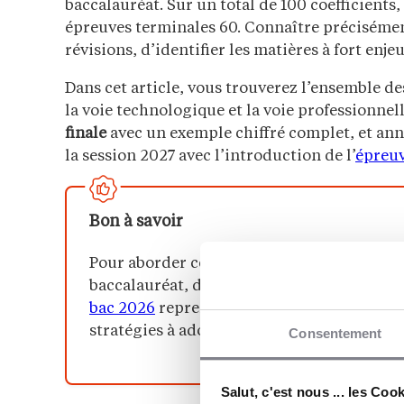
baccalauréat. Sur un total de 100 coefficients,
épreuves terminales 60. Connaître précisément
révisions, d’identifier les matières à fort enj
Dans cet article, vous trouverez l’ensemble d
la voie technologique et la voie professionnell
finale
avec un exemple chiffré complet, et an
la session 2027 avec l’introduction de l’
épreuv
Bon à savoir
Pour aborder cette étape, encore faut-il 
baccalauréat, de son calendrier à ses épre
bac 2026
reprend toute l’architecture de l’e
stratégies à adopter pour aborder l’examen
Consentement
Salut, c'est nous ... les Coo