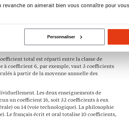
coefficients du bac 2026 ?
 revanche on aimerait bien vous connaître pour vou
ents
pour les enseignements obligatoires, hors
rtit entre 40 coefficients de contrôle continu,
tins de première et de terminale, et 60
Personnaliser
n juin de l’année de première (pour l’épreuve
coefficient total est réparti entre la classe de
 à coefficient 6, par exemple, vaut 3 coefficients
lculés à partir de la moyenne annuelle des
dividuellement. Les deux enseignements de
n un coefficient 16, soit 32 coefficients à eux
rale) ou 14 (voie technologique). La philosophie
. Le français écrit et oral totalise 10 coefficients,