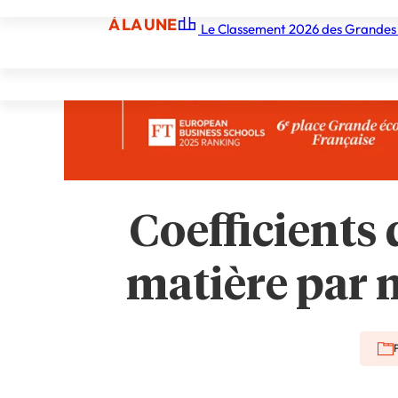
À LA UNE
Le Classement 2026 des Grandes
À LA UNE
Les écoles
Les grandes écoles
Les orga
Coefficients 
matière par m