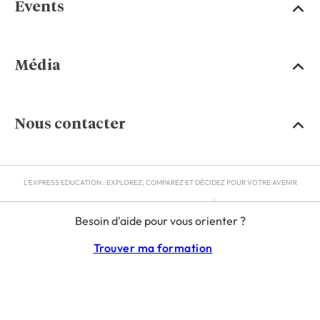
Events
Média
Nous contacter
L'EXPRESS EDUCATION : EXPLOREZ, COMPAREZ ET DÉCIDEZ POUR VOTRE AVENIR
MENTIONS LÉGALES
Besoin d'aide pour vous orienter ?
RGPD
CGU
Trouver ma formation