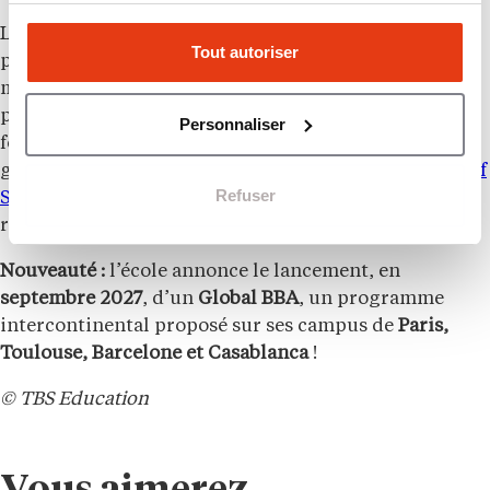
Le nouveau campus de TBS Education, s’étend sur
Tout autoriser
près de
3 400 m²
. Il incarne la vision d’une école
moderne, inclusive et
éco-responsable
. L’école
propose sur ce campus une offre complète de
Personnaliser
formations : un Bachelor in Management (visé et
gradé en France et accrédité au Maroc), des
Masters of
Refuser
Science
(MSc) en finance, logistique, marketing ou
ressources humaines et un Executive MBA.
Nouveauté :
l’école annonce le lancement, en
septembre 2027
, d’un
Global BBA
, un programme
intercontinental proposé sur ses campus de
Paris,
Toulouse, Barcelone et Casablanca
!
© TBS Education