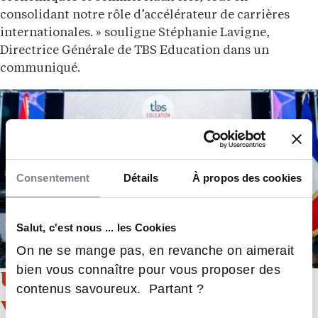
consolidant notre rôle d’accélérateur de carrières
internationales. » souligne Stéphanie Lavigne,
Directrice Générale de TBS Education dans un
communiqué.
Consentement
Détails
À propos des cookies
Salut, c'est nous ... les Cookies
On ne se mange pas, en revanche on aimerait
bien vous connaître pour vous proposer des
Un campus innovant et tourné
contenus savoureux. Partant ?
vers l’avenir