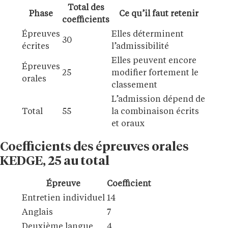
Total des
Phase
Ce qu’il faut retenir
coefficients
Épreuves
Elles déterminent
30
écrites
l’admissibilité
Elles peuvent encore
Épreuves
25
modifier fortement le
orales
classement
L’admission dépend de
Total
55
la combinaison écrits
et oraux
Coefficients des épreuves orales
KEDGE, 25 au total
Épreuve
Coefficient
Entretien individuel
14
Anglais
7
Deuxième langue
4