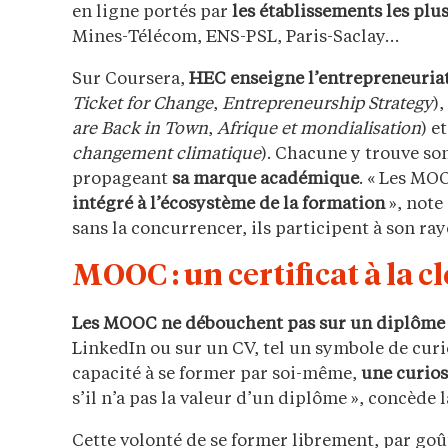
en ligne portés par
les établissements les plu
Mines-Télécom, ENS-PSL, Paris-Saclay…
Sur Coursera,
HEC enseigne l’entrepreneuria
Ticket for Change
,
Entrepreneurship Strategy
),
are Back in Town
,
Afrique et mondialisation
) e
changement climatique
). Chacune y trouve so
propageant
sa marque académique
. « Les MO
intégré à l’écosystème de la formation
», note
sans la concurrencer, ils participent à son ra
MOOC : un certificat à la c
Les MOOC ne débouchent pas sur un diplôme m
LinkedIn ou sur un CV, tel un symbole de curio
capacité à se former par soi-même,
une curio
s’il n’a pas la valeur d’un diplôme », concède
Cette volonté de se former librement, par go