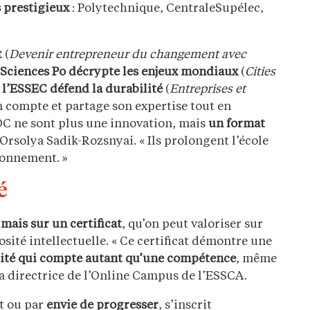
s prestigieux
: Polytechnique, CentraleSupélec,
t
(
Devenir entrepreneur du changement avec
Sciences Po décrypte les enjeux mondiaux
(
Cities
t
l’ESSEC défend la durabilité
(
Entreprises et
n compte et partage son expertise tout en
OC ne sont plus une innovation, mais
un format
 Orsolya Sadik-Rozsnyai. « Ils prolongent l’école
yonnement. »
lé
ais sur un certificat
, qu’on peut valoriser sur
sité intellectuelle. « Ce certificat démontre une
sité qui compte autant qu’une compétence
, même
 la directrice de l’Online Campus de l’ESSCA.
ût ou par
envie de progresser
, s’inscrit