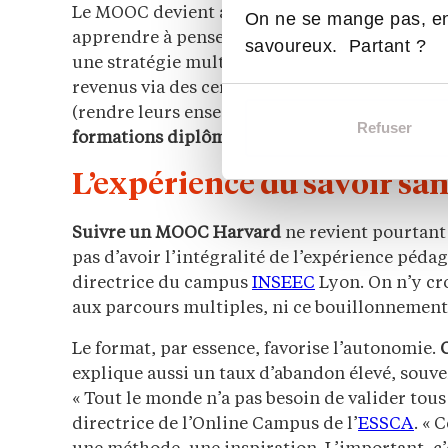
Le MOOC devient aussi un vecteur d’influenc
On ne se mange pas, en
apprendre à penser comme Harvard, même sans y
savoureux. Partant ?
une stratégie multiple : visibilité globale, i
revenus via des certificats payants. Les MOOC s
(rendre leurs enseignements accessibles à tou
Refuser
formations diplômantes plus sélectives
», pou
L’expérience du savoir sa
Suivre un MOOC Harvard
ne revient pourtant
pas d’avoir l’intégralité de l’expérience péda
directrice du campus
INSEEC
Lyon. On n’y cro
aux parcours multiples, ni ce bouillonnement
Le format, par essence, favorise l’autonomie.
explique aussi un taux d’abandon élevé, souven
« Tout le monde n’a pas besoin de valider tous
directrice de l’Online Campus de l’
ESSCA
. « 