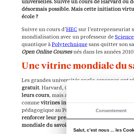
universelles. Suivre un cours de Harvard ou d
désormais possible. Mais cette initiation virt
école ?
Suivre un cours d’
HEC
sur l’entrepreneuriat s
mondialisation avec un professeur de
Science
quantique à
Polytechnique
sans quitter son sa
Open Online Courses
nés dans les années 2010 
Une vitrine mondiale du s
Les grandes universités anglo-saxonnes ont v
gratuit
. Harvard, Oxford, le MIT : toutes ont 
leurs cours
, mais aussi leur culture intellect
comme
vitrines internationales
», analyse Arn
pédagogique au Pôle Léonard de Vinci. « Elles
Consentement
renforcer leur prestige
, attirer de nouveaux é
mondiale du savoir
. »
Salut, c'est nous ... les Coo