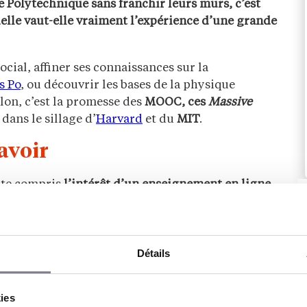
e Polytechnique sans franchir leurs murs, c’est
uelle vaut-elle vraiment l’expérience d’une grande
ocial, affiner ses connaissances sur la
s Po
, ou découvrir les bases de la physique
lon, c’est la promesse des
MOOC, ces
Massive
dans le sillage d’
Harvard
et du
MIT
.
avoir
ite compris
l’intérêt d’un enseignement en ligne
lancé
leurs propres plateformes pour diffuser
uelle. « Les grandes universités utilisent les MOOC
aude Lintzer, responsable de l’ingénierie
 partagent une partie de leurs savoirs pour
Détails
tudiants et affirmer
leur rôle dans la diffusion
kies