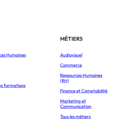
Référencer son école
THÉMATIQUES
MÉTIERS
ces Humaines
Orientation
Audiovisuel
xpress Éducation
Vie étudiante
Commerce
Formations
Ressources Humaines
(RH)
es formations
Parcoursup 2026
ALON : LA PROMESSE DES MOOC
Finance et Comptabilité
Mon Master 2026
Marketing et
Partir à l’étranger
Communication
Tous les métiers