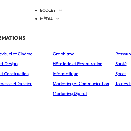
ÉCOLES
MÉDIA
EVENTS
TICALES
RMATIONS
S’ORIENTER
ovisuel et Cinéma
Graphisme
Ressour
L’Express Éducation
L’Express Éducation
L’E
as
Bachelors
Masters
et Design
Hôtellerie et Restauration
Santé
et Construction
Informatique
Sport
erce et Gestion
Marketing et Communication
Toutes l
CCUEIL
ARTICLES
APPRENDRE À HARVARD OU HEC DEPUIS SON S
t
Marketing Digital