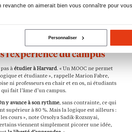
e, un
instrument de
soft power
universitaire
:
 revanche on aimerait bien vous connaître pour vou
 être admis. « Derrière cette ouverture, il y a
nnovation pédagogique et diversification des
ervent à la fois d’acte de responsabilité sociale
s, partout dans le monde) et de tremplin vers des
Personnaliser
rsuit Arnaude Lintzer.
ns l’expérience du campus
 pas à
étudier à Harvard
. « Un MOOC ne permet
gogique et étudiante », rappelle Marion Fabre,
ise ni professeurs en chair et en os, ni étudiants
 qui fait l’âme d’un campus.
On y avance à son rythme
, sans contrainte, ce qui
t supérieur à 80 %. Mais la logique est ailleurs :
 les cours », note Orsolya Sadik-Rozsnyai,
Certains viennent simplement picorer une idée,