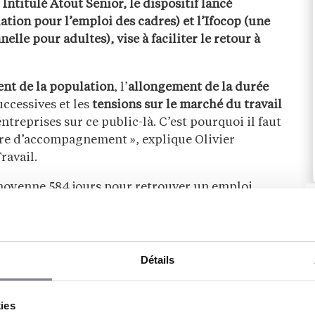
Intitulé Atout Senior, le dispositif lancé
ation pour l’emploi des cadres) et l’Ifocop (une
elle pour adultes), vise à faciliter le retour à
ent de la population
, l’
allongement de la durée
uccessives et les
tensions sur le marché du travail
entreprises sur ce public-là. C’est pourquoi il faut
ffre d’accompagnement », explique Olivier
ravail.
n moyenne 584 jours pour retrouver un emploi,
de 50 ans. Ils constituent
27 % des inscrits à
es en formation
. « Et ils perdent rapidement leur
olument redonner à ces demandeurs d’emploi une
gue durée
. Et de se former dans des secteurs où les
Détails
ement
, dans leur région », poursuit Olivier
kies