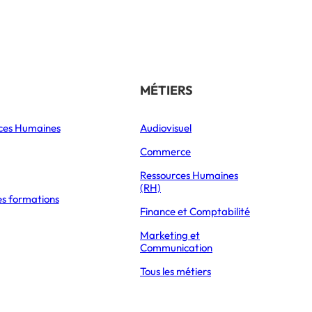
Référencer son école
THÉMATIQUES
MÉTIERS
ces Humaines
Orientation
Audiovisuel
xpress Éducation
Vie étudiante
Commerce
Formations
Ressources Humaines
(RH)
es formations
Parcoursup 2026
MPLOYABILITÉ DES PLUS DE 50 ANS
Finance et Comptabilité
Mon Master 2026
Marketing et
Partir à l’étranger
Communication
Tous les métiers