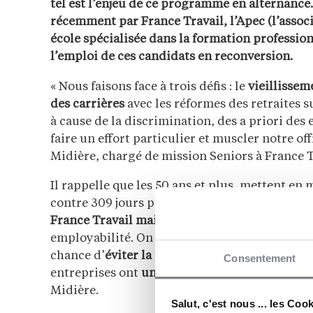
tel est l’enjeu de ce programme en alternance. 
récemment par France Travail, l’Apec (l’associ
école spécialisée dans la formation professionn
l’emploi de ces candidats en reconversion.
« Nous faisons face à trois défis : le
vieillissem
des carrières
avec les réformes des retraites s
à cause de la discrimination, des a priori des 
faire un effort particulier et muscler notre o
Midière, chargé de mission Seniors à France T
Il rappelle que les 50 ans et plus, mettent e
contre 309 jours pour une personne de moins 
France Travail mais seulement 16 % des entré
employabilité. On s’est dit qu’il fallait abs
chance d’
éviter la trappe du chômage de lon
Consentement
entreprises ont
une forte demande de recrut
Midière.
Salut, c'est nous ... les Coo