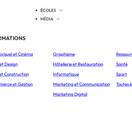
ÉCOLES
MÉDIA
EVENTS
TICALES
RMATIONS
S’ORIENTER
ovisuel et Cinéma
Graphisme
Ressour
L’Express Éducation
L’Express Éducation
L’E
as
Bachelors
Masters
et Design
Hôtellerie et Restauration
Santé
et Construction
Informatique
Sport
erce et Gestion
Marketing et Communication
Toutes l
CCUEIL
ARTICLES
ATOUT SENIOR, LE PROGRAMME POUR ACCÉLÉRER L’E
t
Marketing Digital