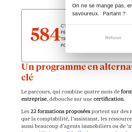
On ne se mange pas, en
savoureux. Partant ?
C’EST LE NOMBRE DE JOURS QUE 
584
PERSONNE DE PLUS DE 50 ANS PO
Refuser
TROUVER DU TRAVAIL (CONTRE 30
POUR UNE PERSONNE PLUS JEUNE)
Un programme en alternanc
clé
Le parcours, qui combine quatre mois de
form
entreprise
, débouche sur une
certification
.
Les
22 formations proposées
portent sur des m
que la comptabilité, l’assistanat, les ressour
aussi beaucoup d’agents immobiliers ou de ‘m