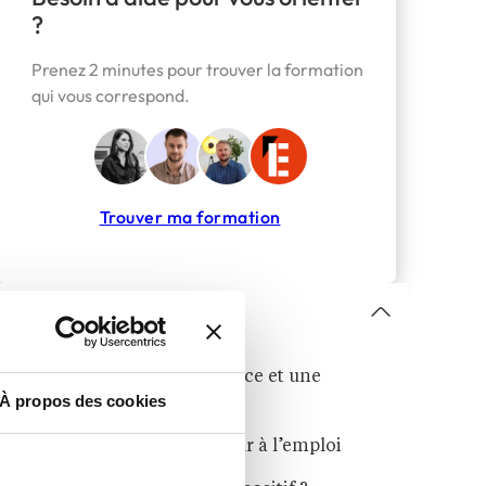
?
Prenez 2 minutes pour trouver la formation
qui vous correspond.
Trouver ma formation
Sommaire
Un programme en alternance et une
À propos des cookies
certification à la clé
Un objectif de 80 % de retour à l’emploi