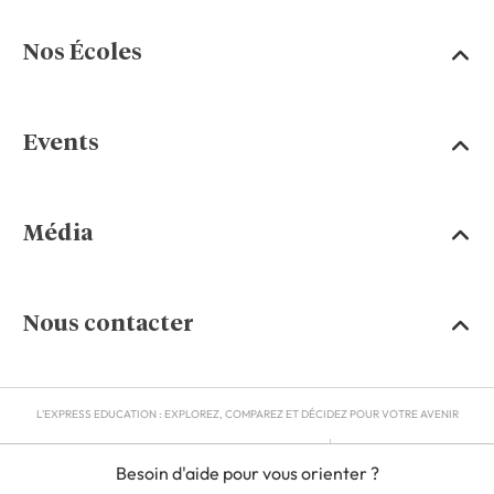
Nos Écoles
Events
Média
Nous contacter
L'EXPRESS EDUCATION : EXPLOREZ, COMPAREZ ET DÉCIDEZ POUR VOTRE AVENIR
MENTIONS LÉGALES
Besoin d'aide pour vous orienter ?
RGPD
CGU