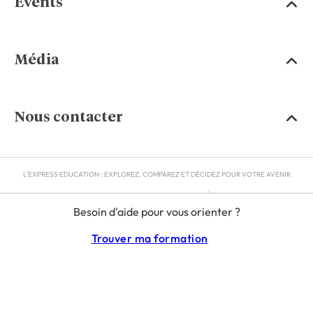
Events
Média
Nous contacter
L'EXPRESS EDUCATION : EXPLOREZ, COMPAREZ ET DÉCIDEZ POUR VOTRE AVENIR
MENTIONS LÉGALES
Besoin d'aide pour vous orienter ?
RGPD
CGU
Trouver ma formation