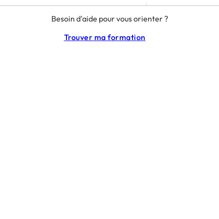
MENTIONS LÉGALES
Besoin d'aide pour vous orienter ?
RGPD
CGU
Trouver ma formation