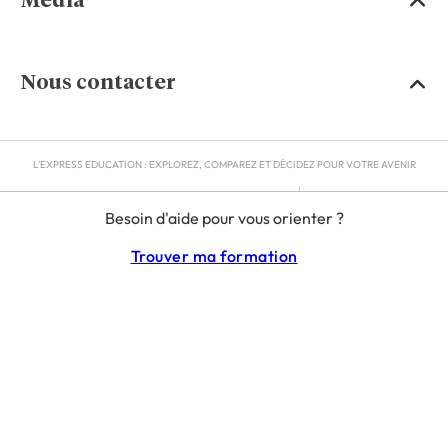
Média
Nous contacter
L'EXPRESS EDUCATION : EXPLOREZ, COMPAREZ ET DÉCIDEZ POUR VOTRE AVENIR
MENTIONS LÉGALES
Besoin d'aide pour vous orienter ?
RGPD
CGU
Trouver ma formation