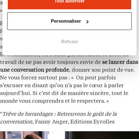
Tout autoriser
audacieuse que vous ayez faite durant votre carrière ?
».
Personnaliser
Enfin, Fanny Auger nous rappelle quelques
fondamentaux : « Vous pouvez jouer avec le
vocabulaire, moduler votre ton, introduire un
Refuser
sourire. »
Apporter de l’intention, change tout
.
Et évidemment, on a aussi parfaitement le droit au
travail de ne pas avoir toujours envie de
se lancer dans
une conversation profonde
, donner son point de vue.
Ne vous forcez surtout pas : « On peut parfois
s’excuser en disant qu’on n’a pas le cœur à parler
aujourd’hui. Si c’est dit de manière sincère, tout le
monde vous comprendra et le respectera. »
*
Trêve de bavardages : Retrouvons le goût de la
conversation
, Fanny Auger, Editions Eyrolles