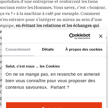
quotidien d’une entreprise et renforcent les liens
sociaux entre les Hommes. Vous savez, c’est « bonjour,
ça va ? » à la machine à café par exemple. Comment
s’en extraire pour s’intégrer au mieux au sein d’une
équipe,
en évitant les relations et les échanges qui
restent en surface
? Fanny Auger nous suggère une
série de questions qui engagent vraiment les sujets de
conversation :
Consentement
Détails
À propos des cookies
– « Qu’est ce que vous faites » peut être remplacé par :
« Quels aspects de votre travail appréciez-vous le plus
et pourquoi ? » ou « Qu’est-ce qui vous donne le plus
Salut, c'est nous ... les Cookies
de satisfaction au travail ? »
On ne se mange pas, en revanche on aimerait
– « D’où venez-vous ? » peut être remplacé par : « Où
avez-vous vécu et voyagé ? » ou « Quelle était votre
bien vous connaître pour vous proposer des
expérience préférée et pourquoi ? »
contenus savoureux. Partant ?
Ou d’autres questions ouvertes : « Quel est votre
prochain grand challenge ? », « Qu’est-ce qui vous
inspire en ce moment ? », « Quelle est la chose la plus