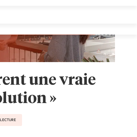
frent une vraie
olution »
E LECTURE