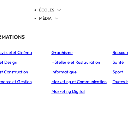
ÉCOLES
MÉDIA
EVENTS
TICALES
RMATIONS
S’ORIENTER
ovisuel et Cinéma
Graphisme
Ressour
L’Express Éducation
L’Express Éducation
L’E
as
Bachelors
Masters
et Design
Hôtellerie et Restauration
Santé
et Construction
Informatique
Sport
erce et Gestion
Marketing et Communication
Toutes l
CCUEIL
ARTICLES
« LE TRANSPORT ET LA LOGIS
t
Marketing Digital