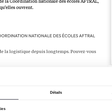
r de la Coordination nationale des écoles AFTRAL,
qu’elles ouvrent.
 COORDINATION NATIONALE DES ÉCOLES AFTRAL
de la logistique depuis longtemps. Pouvez-vous
ons d’ailleurs les cinquante ans des formations
gine, ces formations s’adressaient souvent aux
aient
reprendre l’entreprise familiale
.
 diversifiés, mais notre mission reste de
Détails
kies