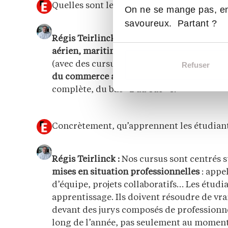
Quelles sont les principales filières propo
On ne se mange pas, en
savoureux. Partant ?
Régis Teirlinck :
Nos formations couvrent c
aérien, maritime et multimodal
, la
logist
(avec des cursus jusqu’à bac +5), le
transpo
Refuser
du commerce appliqués au transport
et à 
complète, du bac +2 au bac +5.
Concrètement, qu’apprennent les étudiant
Régis Teirlinck :
Nos cursus sont centrés s
mises en situation professionnelles
: appel
d’équipe, projets collaboratifs… Les étud
apprentissage. Ils doivent résoudre de vra
devant des jurys composés de professionnel
long de l’année, pas seulement au moment