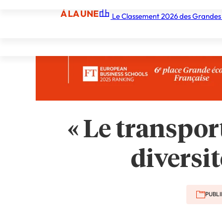
À LA UNE
Le Classement 2026 des Grandes
À LA UNE
Les écoles
Les grandes écoles
Les orga
« Le transport
diversit
PUBLI