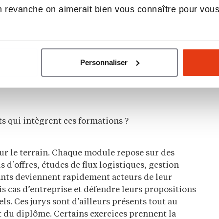
sées ?
 revanche on aimerait bien vous connaître pour vou
inq grandes filières : le
transport routier,
ique et le management de sites
, la
supply chain
rt de voyageurs
, et plus récemment, les
métiers
Personnaliser
la logistique. L’ensemble constitue une offre
s qui intègrent ces formations ?
ur le terrain. Chaque module repose sur des
s d’offres, études de flux logistiques, gestion
iants deviennent rapidement acteurs de leur
is cas d’entreprise et défendre leurs propositions
s. Ces jurys sont d’ailleurs présents tout au
 du diplôme. Certains exercices prennent la