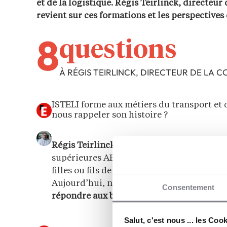
et de la logistique. Régis Teirlinck, directeu
revient sur ces formations et les perspectives 
8
questions
À RÉGIS TEIRLINCK, DIRECTEUR DE LA
ISTELI forme aux métiers du transport et 
nous rappeler son histoire ?
Régis Teirlinck :
Effectivement, nous fêter
supérieures AFTRAL l’an prochain. À l’ori
filles ou fils de transporteurs qui souhait
Aujourd’hui, nos publics se sont largement
Consentement
répondre aux besoins du secteur
.
Salut, c'est nous ... les Coo