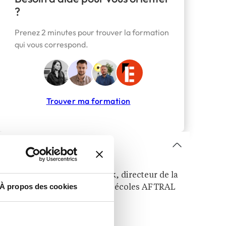
?
Prenez 2 minutes pour trouver la formation
qui vous correspond.
Trouver ma formation
Sommaire
8questions à Régis Teirlinck, directeur de la
À propos des cookies
Coordination nationale des écoles AFTRAL
5 points clés