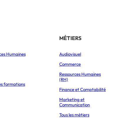
Référencer son école
THÉMATIQUES
MÉTIERS
ces Humaines
Orientation
Audiovisuel
xpress Éducation
Vie étudiante
Commerce
Formations
Ressources Humaines
(RH)
es formations
Parcoursup 2026
TIQUE OFFRENT UNE VRAIE DIVERSITÉ DE MÉTIERS ET D’ÉVOLUTION »
Finance et Comptabilité
Mon Master 2026
Marketing et
Partir à l’étranger
Communication
Tous les métiers