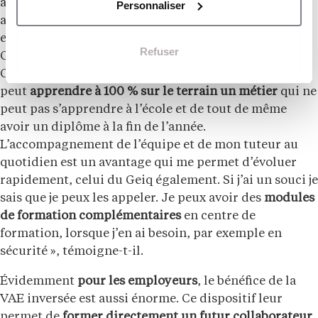
aujourd’hui en poste fait partie des heureux élus et
Personnaliser
apprend le métier d’assistant technicien usinage et
essais. Au terme de son année, il aspire à valider un
Refuser
CQPM Pilote de Système de Production Automatisé.
Ce qui lui plaît dans cette
alternance atypique
? « On
peut
apprendre à 100 % sur le terrain un métier
qui ne
peut pas s’apprendre à l’école et de tout de même
avoir un diplôme à la fin de l’année.
L’accompagnement de l’équipe et de mon tuteur au
quotidien est un avantage qui me permet d’évoluer
rapidement, celui du Geiq également. Si j’ai un souci je
sais que je peux les appeler. Je peux avoir des
modules
de formation complémentaires
en centre de
formation, lorsque j’en ai besoin, par exemple en
sécurité », témoigne-t-il.
Évidemment
pour les employeurs
, le bénéfice de la
VAE inversée est aussi énorme. Ce dispositif leur
permet de
former directement un futur collaborateur