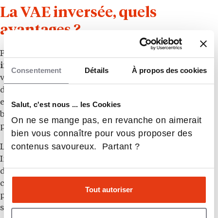
La VAE inversée, quels
avantages ?
Pour vous,
bénéficiaire
, les
points positifs de la VAE
inversée
sont nombreux. Ce dispositif vous permet de
Consentement
Détails
À propos des cookies
vous
former à un métier
dans des conditions réelles
d’exercice, d’obtenir une certification ou un diplôme
et de vous
insérer durablement dans l’emploi
. Vous
Salut, c'est nous ... les Cookies
bénéficiez également d’un accompagnement
On ne se mange pas, en revanche on aimerait
personnalisé.
bien vous connaître pour vous proposer des
contenus savoureux. Partant ?
Le Geiq Métallurgie (groupement d’entreprises) et
Industrie Hauts-de-France font partie des pionniers
dans la mise en œuvre de la VAE inversée. Dans ce
cadre, des alternants en contrat de
Tout autoriser
professionnalisation ont intégré, depuis juin 2024, le
service Qualité-Essais de Dillinger France. Hugo,