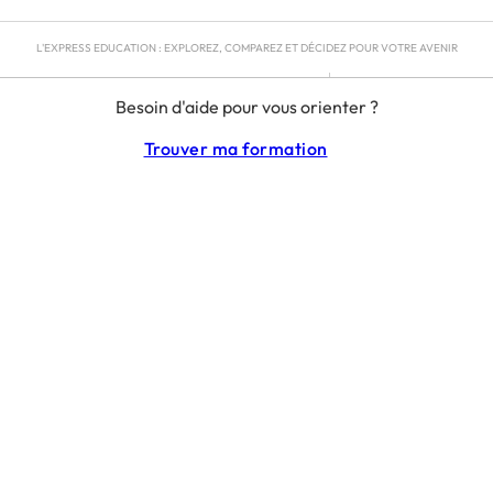
L'EXPRESS EDUCATION : EXPLOREZ, COMPAREZ ET DÉCIDEZ POUR VOTRE AVENIR
MENTIONS LÉGALES
Besoin d'aide pour vous orienter ?
RGPD
CGU
Trouver ma formation