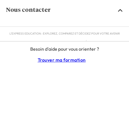
Nous contacter
L'EXPRESS EDUCATION : EXPLOREZ, COMPAREZ ET DÉCIDEZ POUR VOTRE AVENIR
MENTIONS LÉGALES
Besoin d'aide pour vous orienter ?
RGPD
CGU
Trouver ma formation