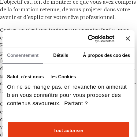
L’objectif est, ici, de montrer ce que vous avez compris
de la formation retenue
,
de vous projeter dans votre
avenir et d’expliciter votre rêve professionnel.
Certes, ce n’est pas toujours un exercice facile, mais
celui-ci permet de donner corps et vie à votre projet.
En outre, formaliser celui-ci vous aidera à faire le
point et à construire le fil directeur de votre projet de
Consentement
Détails
À propos des cookies
formation. Si la formation a, dans son parcours
d’apprentissage, une spécificité qu’on ne retrouve pas
ailleurs, mentionnez-le. C’est un argument
Salut, c'est nous ... les Cookies
supplémentaire à apporter qui vous fait faire ce choix-
On ne se mange pas, en revanche on aimerait
là et pas un autre.
bien vous connaître pour vous proposer des
contenus savoureux. Partant ?
Cette réflexion vous permettra de montrer votre
engagement et de gagner en cohérence entre vos
choix scolaires précédents, le présent (à travers votre
vœu sur Parcoursup) et l’avenir (ce que vous attendez
Tout autoriser
de la formation et de quelle façon ces études vous