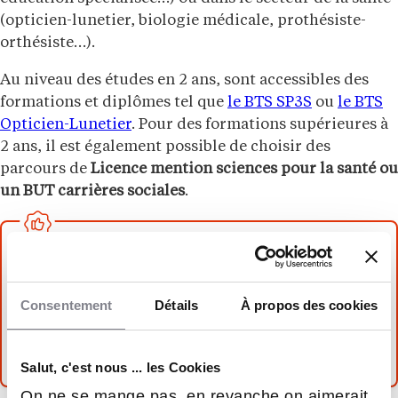
(opticien-lunetier, biologie médicale, prothésiste-
orthésiste…).
Au niveau des études en 2 ans, sont accessibles des
formations et diplômes tel que
le BTS SP3S
ou
le BTS
Opticien-Lunetier
. Pour des formations supérieures à
2 ans, il est également possible de choisir des
parcours de
Licence mention sciences pour la santé ou
un BUT carrières sociales
.
À lire aussi :
BTS ou BUT : avantages, débouchés… on
Consentement
Détails
À propos des cookies
compare pour vous aider
BTS dans le secteur de la Santé : ça existe ?
Salut, c'est nous ... les Cookies
On ne se mange pas, en revanche on aimerait