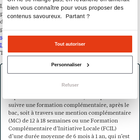
Les diplômes d’état sont une autre possibilité de
bien vous connaître pour vous proposer des
poursuite d’études et les compétences spécifiques
contenus savoureux. Partant ?
développées dans ce bac s’avèrent ouvrir des portes
pour des passerelles dans des
écoles de santé
spécialisées type Institut de Formation en Soins
Tout autoriser
Infirmiers (IFSI)
ou encore les Écoles de Formation en
Travail Social (EFTS).
Personnaliser
Bon à savoir
Refuser
Pour celles et ceux qui souhaitent rentrer
rapidement dans la vie active, il est possible de
suivre une formation complémentaire, après le
bac, soit à travers une mention complémentaire
(MC) de 12 à 18 semaines ou une Formation
Complémentaire d’Initiative Locale (FCIL)
d’une durée moyenne de 6 mois à 1 an, qui n’est