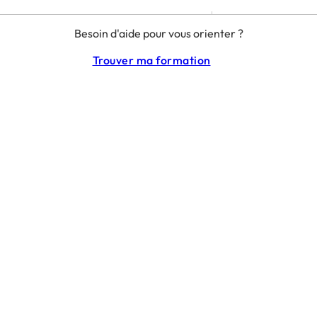
MENTIONS LÉGALES
Besoin d'aide pour vous orienter ?
RGPD
CGU
Trouver ma formation