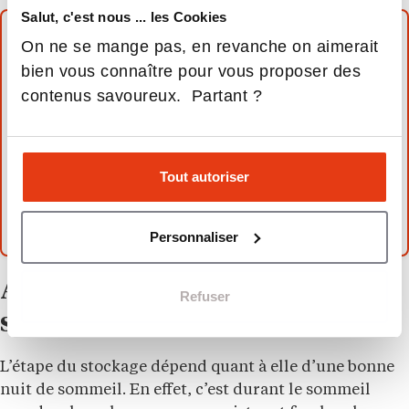
Salut, c'est nous ... les Cookies
à lire aussi
On ne se mange pas, en revanche on aimerait
bien vous connaître pour vous proposer des
Préparer et réussir les épreuves d’IEP : nos
contenus savoureux. Partant ?
astuces et conseils
Dernière ligne droite pour préparer le
marathon des concours Accès et Sésame
Tout autoriser
Passer son bac en candidat libre : les étapes et
conseils
Personnaliser
Avant les examens : un
Refuser
sommeil réparateur
L’étape du stockage dépend quant à elle d’une bonne
nuit de sommeil. En effet, c’est durant le sommeil