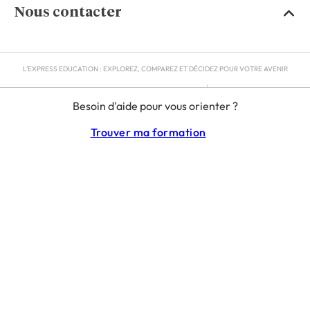
Nous contacter
L'EXPRESS EDUCATION : EXPLOREZ, COMPAREZ ET DÉCIDEZ POUR VOTRE AVENIR
MENTIONS LÉGALES
Besoin d'aide pour vous orienter ?
RGPD
CGU
Trouver ma formation