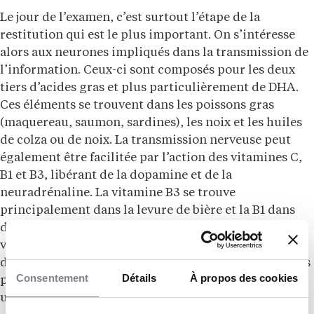
Le jour de l’examen, c’est surtout l’étape de la
restitution qui est le plus important. On s’intéresse
alors aux neurones impliqués dans la transmission de
l’information. Ceux-ci sont composés pour les deux
tiers d’acides gras et plus particulièrement de DHA.
Ces éléments se trouvent dans les poissons gras
(maquereau, saumon, sardines), les noix et les huiles
de colza ou de noix. La transmission nerveuse peut
également être facilitée par l’action des vitamines C,
B1 et B3, libérant de la dopamine et de la
neuradrénaline. La vitamine B3 se trouve
principalement dans la levure de bière et la B1 dans
des produits céréaliers complets, les oléagineux et la
viande. Il convient donc de ne pas sauter le petit
déjeuner le jour d’un examen et d’ajouter aux aliments
Consentement
Détails
À propos des cookies
précédemment cités, un bol de céréales complètes et
un jus d’orange pressée, pour les vitamines C.