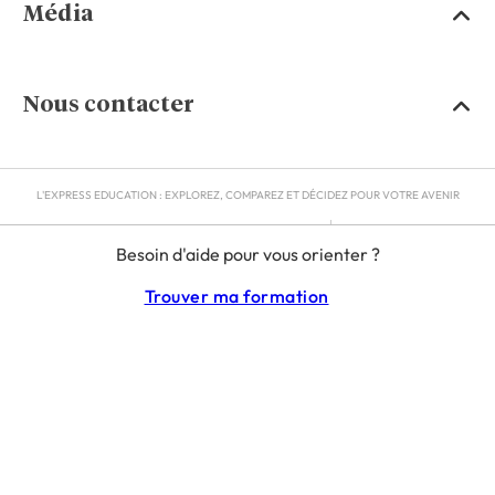
Média
Nous contacter
L'EXPRESS EDUCATION : EXPLOREZ, COMPAREZ ET DÉCIDEZ POUR VOTRE AVENIR
MENTIONS LÉGALES
Besoin d'aide pour vous orienter ?
RGPD
CGU
Trouver ma formation