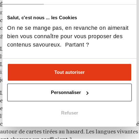
Être
admissible à emlyon
signifie avoir obtenu un
niveau suffisant aux écrits de la
BCE
pour être
Salut, c'est nous ... les Cookies
convoqué aux épreuves orales de l’école. Cette étape
On ne se mange pas, en revanche on aimerait
ouvre la deuxième phase du concours, mais elle ne
bien vous connaître pour vous proposer des
garantit pas l’admission finale.
contenus savoureux. Partant ?
Les
oraux emlyon 2026
auront lieu du lundi 15 juin au
lundi 6 juillet 2026, hors samedis, sur le campus de
Lyon. Les candidats admissibles devront s’inscrire
Tout autoriser
individuellement en ligne afin de réserver leur
journée d’épreuves.
Personnaliser
Les
oraux emlyon
reposent sur trois épreuves : un
entretien de motivation spécifique, un oral d’anglais
et un oral de deuxième langue. L’entretien est
Refuser
l’épreuve centrale du dispositif. Il dure 25 minutes,
coefficient 9, et prend la forme d’un échange structuré
autour de cartes tirées au hasard. Les langues vivantes