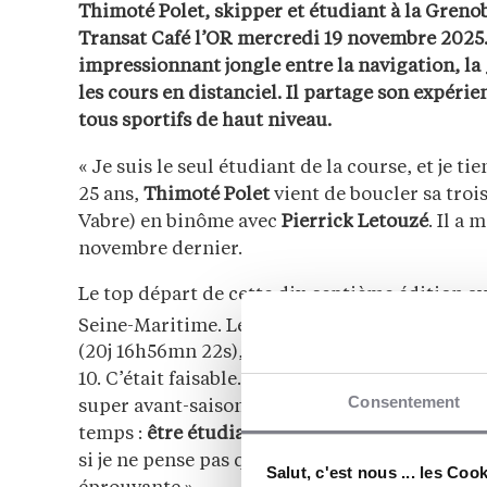
Thimoté Polet, skipper et étudiant à la Gren
Transat Café l’OR mercredi 19 novembre 2025
impressionnant jongle entre la navigation, la 
les cours en distanciel. Il partage son expéri
tous sportifs de haut niveau.
« Je suis le seul étudiant de la course, et je t
25 ans,
Thimoté Polet
vient de boucler sa tro
Vabre) en binôme avec
Pierrick Letouzé
. Il a
novembre dernier.
Le top départ de cette dix-septième édition av
Seine-Maritime. Les deux skippers du Class40 
(20j 16h56mn 22s), un résultat décevant pour l
10. C’était faisable. Pas facile, mais faisable, e
Consentement
super avant-saison. Cela peut remettre en que
temps :
être étudiant
,
gérer mon projet
et
êtr
si je ne pense pas que cela soit le moment idé
Salut, c'est nous ... les Coo