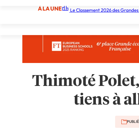
À LA UNE
Le Classement 2026 des Grandes
À LA UNE
Les écoles
Les grandes écoles
Les orga
Thimoté Polet, 
tiens à a
PUBLIÉ