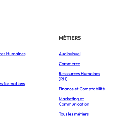
Référencer son école
THÉMATIQUES
MÉTIERS
ces Humaines
Orientation
Audiovisuel
xpress Éducation
Vie étudiante
Commerce
Formations
Ressources Humaines
(RH)
es formations
Parcoursup 2026
: « JE TIENS À ALLER AU BOUT DE MON MASTER ! »
Finance et Comptabilité
Mon Master 2026
Marketing et
Partir à l’étranger
Communication
Tous les métiers