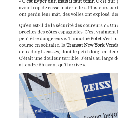
«
C’est hyper dur, mais il faut tenir
. C’est dur
avoir trop de casse matérielle ». Plusieurs pa
ont perdu leur mât, des voiles ont explosé, de
Qu’en est-il de la sécurité des coureurs ? « On 
proches des côtes espagnoles. C’est vraiment l
peut être dangereux ». Thimothé Polet s’est l
course en solitaire, la
Transat New York Vend
deux doigts cassés, dont le petit doigt en deux
C’était une douleur terrible. J’étais au large 
attendre 6h avant qu’il arrive ».