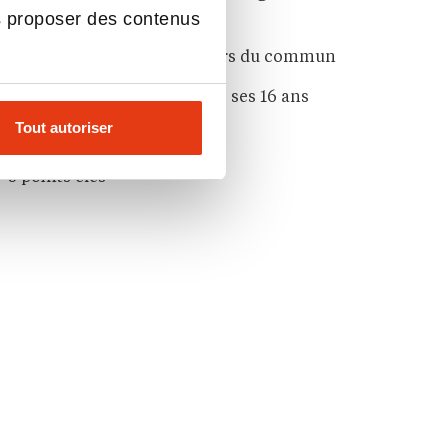
s proposer des contenus
supérieur présents
Un quotidien d’étudiant hors du commun
Entrepreneur sportif depuis ses 16 ans
Tout autoriser
Route du Rhum 2026
5 points clés