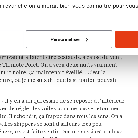
 revanche on aimerait bien vous connaître pour vou
 j’ai eu une petite boule au
Personnaliser
mpliquées pour les deux hommes lors de la
rquée par une tempête au large des côtes
arrivaient allaient être costauds, à cause du vent,
te Thimoté Polet. On a vécu deux nuits vraiment
 nuit noire. Ça maintenait éveillé… C’est la
entre, où je me suis dit que la situation pouvait
« Il y en a un qui essaie de se reposer à l’intérieur
er de régler les voiles pour ne pas se retourner.
te. Il rebondit, ça frappe dans tous les sens. On a
. Les skippers se sont d’ailleurs très peu
nergie s’est faite sentir. Dormir aussi est un luxe.