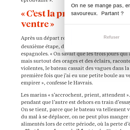
éprouvante ».
On ne se mange pas, en
« C’est la première fois que
savoureux. Partant ?
ventre »
Refuser
Après un départ réussi, les choses se sont co
er
deuxième étape, débutée le 1
novembre et ma
espagnoles. « On savait que les trois jours qui 
mais surtout des orages et des éclairs, racon
violentes, le bateau cassait des vagues dans la
première fois que j’ai eu une petite boule au v
empirer », confesse le Havrais.
Les marins « s’accrochent, prient, attendent ». 
pendant que l’autre est dehors en train d’essay
On se tient, parce que le bateau va tellement vi
du mal à se déplacer, on ne peut plus manger »
alimentés lors de cette période, où la perte d’é