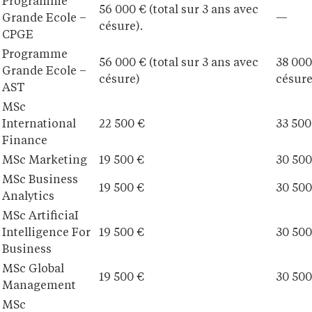
Programme
56 000 € (total sur 3 ans avec
Grande Ecole –
—
césure).
CPGE
Programme
56 000 € (total sur 3 ans avec
38 000
Grande Ecole –
césure)
césure
AST
MSc
International
22 500 €
33 500
Finance
MSc Marketing
19 500 €
30 500
MSc Business
19 500 €
30 500
Analytics
MSc ArtificiaI
Intelligence For
19 500 €
30 500
Business
MSc Global
19 500 €
30 500
Management
MSc