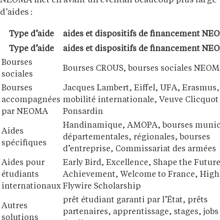
NEOMA met en avant un éventail beaucoup plus large
d’aides :
Type d’aide
aides et dispositifs de financement N
Type d’aide
aides et dispositifs de financement N
Bourses
Bourses CROUS, bourses sociales NEO
sociales
Bourses
Jacques Lambert, Eiffel, UFA, Erasmus, 
accompagnées
mobilité internationale, Veuve Clicquot
par NEOMA
Ponsardin
Handinamique, AMOPA, bourses munic
Aides
départementales, régionales, bourses
spécifiques
d’entreprise, Commissariat des armées
Aides pour
Early Bird, Excellence, Shape the Future
étudiants
Achievement, Welcome to France, High 
internationaux
Flywire Scholarship
prêt étudiant garanti par l’État, prêts
Autres
partenaires, apprentissage, stages, jobs
solutions