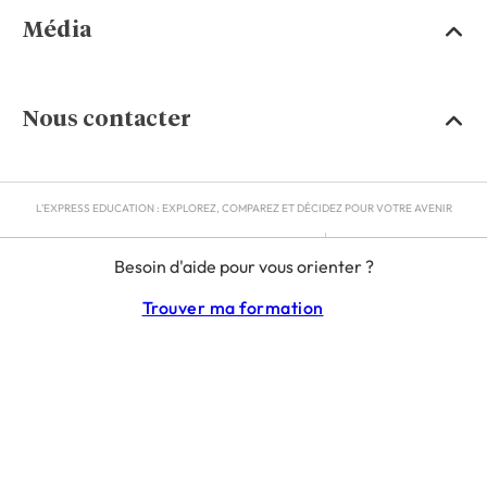
Média
Nous contacter
L'EXPRESS EDUCATION : EXPLOREZ, COMPAREZ ET DÉCIDEZ POUR VOTRE AVENIR
MENTIONS LÉGALES
Besoin d'aide pour vous orienter ?
RGPD
CGU
Trouver ma formation