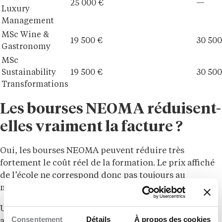
25 000 €
—
Luxury
Management
MSc Wine &
19 500 €
30 500
Gastronomy
MSc
Sustainability
19 500 €
30 500
Transformations
Les bourses NEOMA réduisent-
elles vraiment la facture ?
Oui, les bourses NEOMA peuvent réduire très
fortement le coût réel de la formation. Le prix affiché
de l’école ne correspond donc pas toujours au
montant effectivement acquitté par l’étudiant.
Une école chère en apparence peut devenir bien plus
Consentement
Détails
À propos des cookies
accessible pour certains profils si les exonérations ou