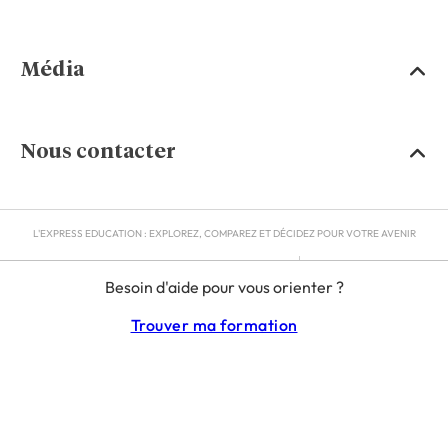
Média
Nous contacter
L'EXPRESS EDUCATION : EXPLOREZ, COMPAREZ ET DÉCIDEZ POUR VOTRE AVENIR
MENTIONS LÉGALES
Besoin d'aide pour vous orienter ?
RGPD
CGU
Trouver ma formation