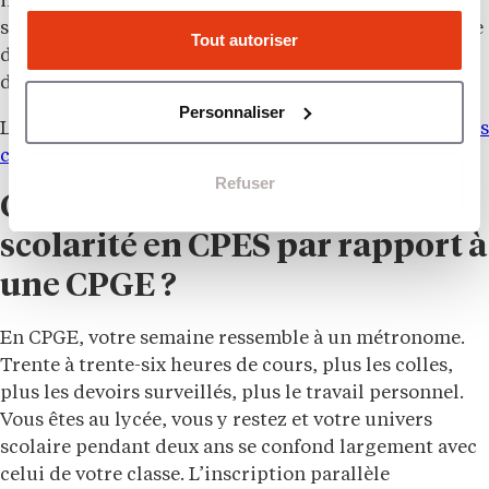
immédiate que de l’élargissement progressif du
spectre intellectuel, avec une initiation à la recherche
Tout autoriser
dès les premières années dans la plupart des
dispositifs.
Personnaliser
Lire aussi.
Quel profil pour entrer en CPGE ? Ce que les
commissions cherchent vraiment
Refuser
Comment se déroule la
scolarité en CPES par rapport à
une CPGE ?
En CPGE, votre semaine ressemble à un métronome.
Trente à trente-six heures de cours, plus les colles,
plus les devoirs surveillés, plus le travail personnel.
Vous êtes au lycée, vous y restez et votre univers
scolaire pendant deux ans se confond largement avec
celui de votre classe. L’inscription parallèle