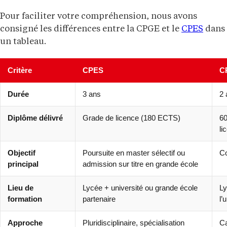
Pour faciliter votre compréhension, nous avons
consigné les différences entre la CPGE et le
CPES
dans
un tableau.
Critère
CPES
C
Durée
3 ans
2 
Diplôme délivré
Grade de licence (180 ECTS)
60
li
Objectif
Poursuite en master sélectif ou
Co
principal
admission sur titre en grande école
Lieu de
Lycée + université ou grande école
Ly
formation
partenaire
l’
Approche
Pluridisciplinaire, spécialisation
Ca