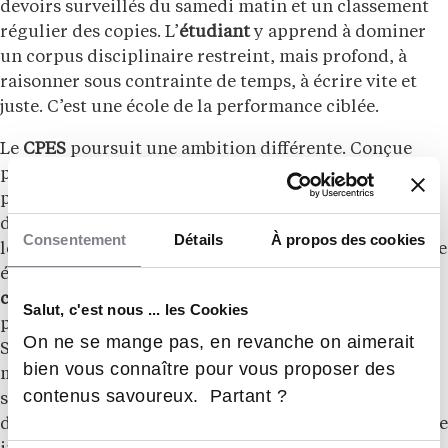
devoirs surveillés du samedi matin et un classement
régulier des copies. L’
étudiant
y apprend à dominer
un corpus disciplinaire restreint, mais profond, à
raisonner sous contrainte de temps, à écrire vite et
juste. C’est une école de la performance ciblée.
Le
CPES
poursuit une ambition différente. Conçue
pour favoriser l’
égalité des chances
et accueillir une
part importante de
boursiers
, elle vise la formation
d’étudiants à très haut potentiel destinés à intégrer
Consentement
Détails
À propos des cookies
les
masters
les plus sélectifs ou à rejoindre une grande
école par
admission sur titre
, sans passer par les
concours
classiques. Son ADN, c’est la
Salut, c'est nous ... les Cookies
pluridisciplinarité. Un étudiant inscrit en parcours «
On ne se mange pas, en revanche on aimerait
Sciences » à PSL-Henri-IV suivra à la fois des
bien vous connaître pour vous proposer des
mathématiques, de la physique, de la biologie, des
contenus savoureux. Partant ?
sciences humaines et un solide enseignement
d’anglais. La logique est moins celle de la performance