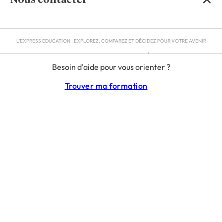
Nous contacter
L'EXPRESS EDUCATION : EXPLOREZ, COMPAREZ ET DÉCIDEZ POUR VOTRE AVENIR
MENTIONS LÉGALES
Besoin d'aide pour vous orienter ?
RGPD
CGU
Trouver ma formation