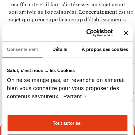
insuffisante et il faut s’intéresser au sujet avant
son arrivée au baccalauréat.
Le recrutement
est un
sujet qui préoccupe beaucoup d’établissements
d’enseignement supérieur. Comment est-ce que
l’on fait pour sortir de cette forme de fatalité où la
reproduction sociale s’opère dès le collège ? […]
Consentement
Détails
À propos des cookies
Nous devons faire comprendre à ces élèves que
tous les champs leur sont potentiellement ouverts.
Salut, c'est nous ... les Cookies
On a besoin de faire connaître, d’accompagner et
de
rendre désirables les formations
, leurs valeurs,
On ne se mange pas, en revanche on aimerait
en montrant l’intérêt et l’épanouissement que
bien vous connaître pour vous proposer des
l’étudiant peut trouver s’il choisit ces voies. […] En
contenus savoureux. Partant ?
France, on a la chance d’avoir cette représentation
de l’excellence dans les très bonnes écoles
d’ingénieurs, qui nous sauvent un peu.
Tout autoriser