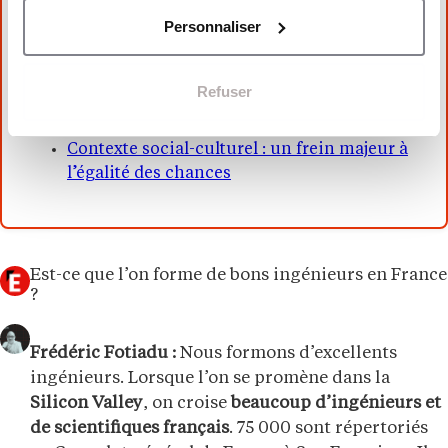
À LIRE AUSSI
Personnaliser
Ingénieur DevOps : un métier hybride dans
le monde de la Tech
Refuser
STEM au féminin : l’école doit-elle se
réinventer pour séduire les filles ?
Contexte social-culturel : un frein majeur à
l’égalité des chances
Est-ce que l’on forme de bons ingénieurs en France
?
Frédéric Fotiadu :
Nous formons d’excellents
ingénieurs. Lorsque l’on se promène dans la
Silicon Valley
, on croise
beaucoup d’ingénieurs et
de scientifiques français
. 75 000 sont répertoriés