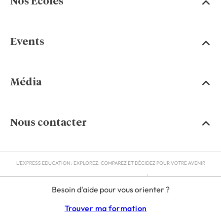
Nos Écoles
Events
Média
Nous contacter
L'EXPRESS EDUCATION : EXPLOREZ, COMPAREZ ET DÉCIDEZ POUR VOTRE AVENIR
MENTIONS LÉGALES
Besoin d'aide pour vous orienter ?
RGPD
CGU
Trouver ma formation