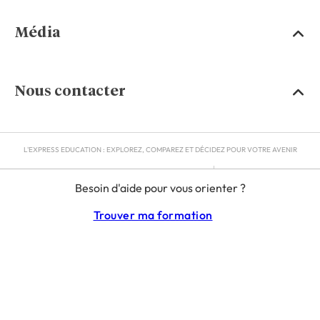
Média
Nous contacter
L'EXPRESS EDUCATION : EXPLOREZ, COMPAREZ ET DÉCIDEZ POUR VOTRE AVENIR
MENTIONS LÉGALES
Besoin d'aide pour vous orienter ?
RGPD
CGU
Trouver ma formation