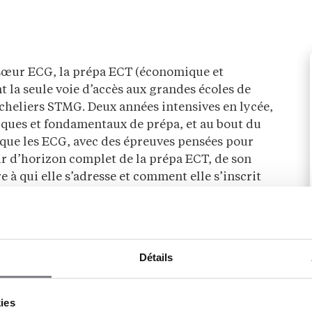
sœur ECG, la prépa ECT (économique et
 la seule voie d’accès aux grandes écoles de
heliers STMG. Deux années intensives en lycée,
ues et fondamentaux de prépa, et au bout du
ue les ECG, avec des épreuves pensées pour
ur d’horizon complet de la prépa ECT, de son
 qui elle s’adresse et comment elle s’inscrit
Détails
le. La prépa ECT est l’une des cinq filières de
és de la prépa ECG, de la prépa ECP, de la
kies