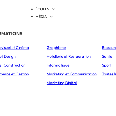
ÉCOLES
MÉDIA
EVENTS
TICALES
RMATIONS
S’ORIENTER
ovisuel et Cinéma
Graphisme
Ressour
L’Express Éducation
L’Express Éducation
L’E
as
Bachelors
Masters
et Design
Hôtellerie et Restauration
Santé
et Construction
Informatique
Sport
erce et Gestion
Marketing et Communication
Toutes l
CCUEIL
ARTICLES
PRÉPA ECT : TOUT SAVOI
t
Marketing Digital