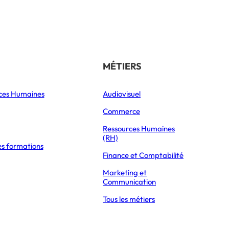
Référencer son école
THÉMATIQUES
MÉTIERS
ces Humaines
Orientation
Audiovisuel
xpress Éducation
Vie étudiante
Commerce
Formations
Ressources Humaines
(RH)
es formations
Parcoursup 2026
R SUR CETTE FORMATION (PROGRAMME, DÉBOUCHÉS, ÉCOLES)
Finance et Comptabilité
Mon Master 2026
Marketing et
Partir à l’étranger
Communication
Tous les métiers