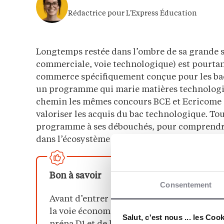
Rédactrice pour L'Express Éducation
Longtemps restée dans l’ombre de sa grande 
commerciale, voie technologique) est pourtant
commerce spécifiquement conçue pour les bac
un programme qui marie matières technologiq
chemin les mêmes concours BCE et Ecricome q
valoriser les acquis du bac technologique. To
programme à ses débouchés, pour comprendre à
dans l’écosystème des classes préparatoires.
Bon à savoir
Consentement
Avant d’entrer dans le détail, un repère uti
la voie économique et commerciale, aux côt
Salut, c'est nous ... les Coo