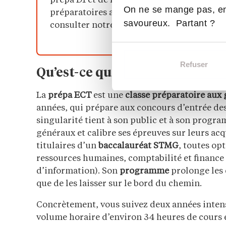
prépa D1 et de la prépa D2. Pour comprendr
On ne se mange pas, en
préparatoires aux grandes écoles, leur fo
savoureux. Partant ?
consulter notre
guide complet sur la class
Refuser
Qu’est-ce que la prépa ECT ex
La
prépa ECT
est une
classe préparatoire aux
années, qui prépare aux concours d’entrée de
singularité tient à son public et à son progra
généraux et calibre ses épreuves sur leurs ac
titulaires d’un
baccalauréat STMG
, toutes op
ressources humaines, comptabilité et finance 
d’information). Son
programme
prolonge les 
que de les laisser sur le bord du chemin.
Concrètement, vous suivez deux années intens
volume horaire d’environ 34 heures de cours 