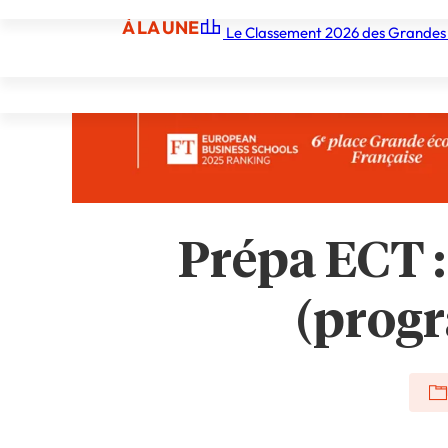
À LA UNE
Le Classement 2026 des Grandes
À LA UNE
Les écoles
Les grandes écoles
Les orga
Prépa ECT :
(progr