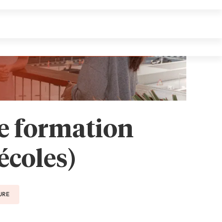
te formation
écoles)
TURE