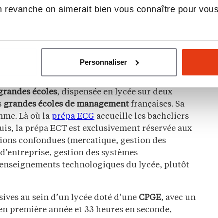
e l’architecture complète des classes
 revanche on aimerait bien vous connaître pour vou
nctionnement et leurs débouchés, vous pouvez
e préparatoire aux grandes écoles
.
Personnaliser
actement ?
 grandes écoles
, dispensée en lycée sur deux
s
grandes écoles de management
françaises. Sa
mme. Là où la
prépa ECG
accueille les bacheliers
quis, la prépa ECT est exclusivement réservée aux
tions confondues (mercatique, gestion des
d’entreprise, gestion des systèmes
enseignements technologiques du lycée, plutôt
ives au sein d’un lycée doté d’une
CPGE
, avec un
en première année et 33 heures en seconde,