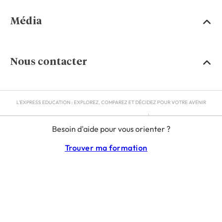
Média
Nous contacter
L'EXPRESS EDUCATION : EXPLOREZ, COMPAREZ ET DÉCIDEZ POUR VOTRE AVENIR
MENTIONS LÉGALES
Besoin d'aide pour vous orienter ?
RGPD
CGU
Trouver ma formation