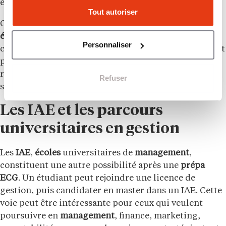
équivalences accordées et de la formation demandée.
Tout autoriser
Cette sécurité est précieuse. Elle signifie qu’un
étudiant
qui ne souhaite plus intégrer une école de
Personnaliser
commerce, ou qui n’obtient pas l’
école
visée, ne repart
pas de zéro. La
prépa ECG
reste une formation
reconnue dans l’enseignement supérieur, avec un
Refuser
socle académique solide et transférable.
Les IAE et les parcours
universitaires en gestion
Les
IAE
,
écoles
universitaires de
management
,
constituent une autre possibilité après une
prépa
ECG
. Un étudiant peut rejoindre une licence de
gestion, puis candidater en master dans un IAE. Cette
voie peut être intéressante pour ceux qui veulent
poursuivre en
management
, finance, marketing,