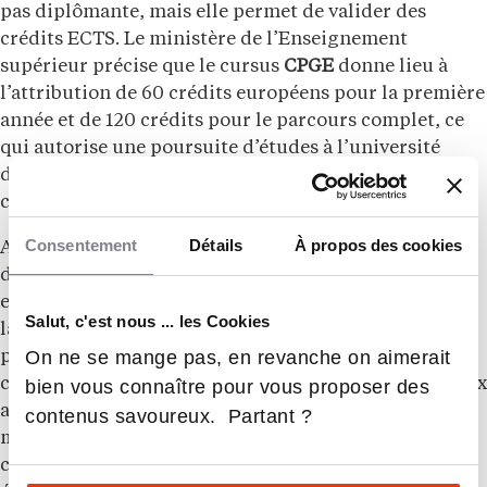
pas diplômante, mais elle permet de valider des
crédits ECTS. Le ministère de l’Enseignement
supérieur précise que le cursus
CPGE
donne lieu à
l’attribution de 60 crédits européens pour la première
année et de 120 crédits pour le parcours complet, ce
qui autorise une poursuite d’études à l’université
directement en cas d’échec aux
concours
ou de
changement de projet.
Consentement
Détails
À propos des cookies
Après une ou deux années d’
ECG
, un étudiant peut
donc envisager une réorientation en licence, souvent
en économie, gestion, AES, droit, sciences sociales,
Salut, c'est nous ... les Cookies
langues, information-communication ou sciences
On ne se mange pas, en revanche on aimerait
politiques selon son parcours, son dossier et les
conventions entre son lycée et l’université. Après deux
bien vous connaître pour vous proposer des
ans, la poursuite en L3 est possible dans certains cas,
contenus savoureux. Partant ?
mais elle n’est jamais automatique, elle dépend des
crédits obtenus, du niveau de l’étudiant, des