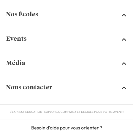
Nos Écoles
Events
Média
Nous contacter
L'EXPRESS EDUCATION : EXPLOREZ, COMPAREZ ET DÉCIDEZ POUR VOTRE AVENIR
MENTIONS LÉGALES
Besoin d'aide pour vous orienter ?
RGPD
CGU