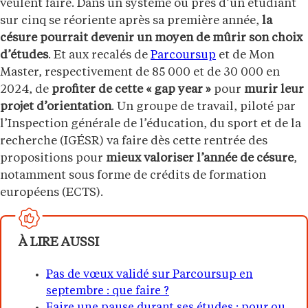
veulent faire. Dans un système où près d’un étudiant
sur cinq se réoriente après sa première année,
la
césure pourrait devenir un moyen de mûrir son choix
d’études
. Et aux recalés de
Parcoursup
et de Mon
Master, respectivement de 85 000 et de 30 000 en
2024, de
profiter de cette « gap year »
pour
murir leur
projet d’orientation
. Un groupe de travail, piloté par
l’Inspection générale de l’éducation, du sport et de la
recherche (IGÉSR) va faire dès cette rentrée des
propositions pour
mieux valoriser l’année de césure
,
notamment sous forme de crédits de formation
européens (ECTS).
À LIRE AUSSI
Pas de vœux validé sur Parcoursup en
septembre : que faire ?
Faire une pause durant ses études : pour ou