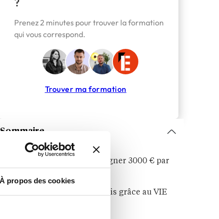
?
Prenez 2 minutes pour trouver la formation
qui vous correspond.
Trouver ma formation
Sommaire
TOP 10 des métiers pour gagner 3000 € par
mois en 2026
À propos des cookies
Gagner 3 000 € nets par mois grâce au VIE
(et sans diplôme requis)