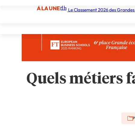
À LA UNE
Le Classement 2026 des Grandes
À LA UNE
Les écoles
Les grandes écoles
Les orga
Quels métiers f
P