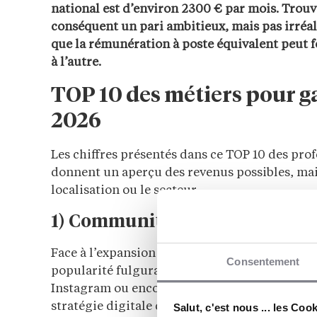
national est d’environ 2300 € par mois. Trouv
conséquent un pari ambitieux, mais pas irréal
que la rémunération à poste équivalent peut 
à l’autre.
TOP 10 des métiers pour g
2026
Les chiffres présentés dans ce TOP 10 des pro
donnent un aperçu des revenus possibles, mais 
localisation ou le secteur.
1) Community Manager
Face à l’expansion des
réseaux sociaux
, le mé
Consentement
popularité fulgurante. Chargé de développer
Instagram ou encore LinkedIn, il crée du con
stratégie digitale de l’entreprise.
Salut, c'est nous ... les Coo