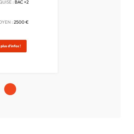
UISE :
BAC +2
OYEN :
2500 €
plus d’infos !