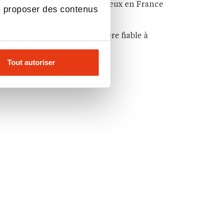
Quels secteurs payent le mieux en France
s proposer des contenus
en 2026 ?
Le salaire mensuel ; un repère fiable à
adapter à votre situation
Tout autoriser