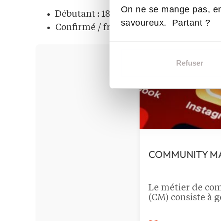
On ne se mange pas, en
Débutant : 1800 à 2500 € nets
savoureux. Partant ?
Confirmé / freelance : 2500 à 3500 € n
Refuser
COMMUNITY M
Le métier de c
(CM) consiste à g