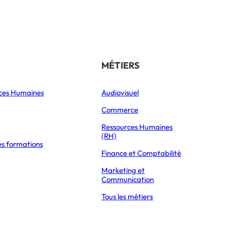
Référencer son école
THÉMATIQUES
MÉTIERS
ces Humaines
Orientation
Audiovisuel
xpress Éducation
Vie étudiante
Commerce
Formations
Ressources Humaines
(RH)
es formations
Parcoursup 2026
POUR GAGNER PLUS DE 3000€ PAR MOIS NET EN 2026 ?
Finance et Comptabilité
Mon Master 2026
Marketing et
Partir à l’étranger
Communication
Tous les métiers