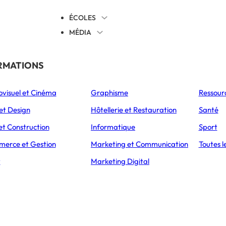
ÉCOLES
MÉDIA
EVENTS
TICALES
RMATIONS
S’ORIENTER
ovisuel et Cinéma
Graphisme
Ressour
L’Express Éducation
L’Express Éducation
L’E
as
Bachelors
Masters
et Design
Hôtellerie et Restauration
Santé
et Construction
Informatique
Sport
erce et Gestion
Marketing et Communication
Toutes l
CCUEIL
ARTICLES
QUELS MÉTIERS FAIRE 
t
Marketing Digital