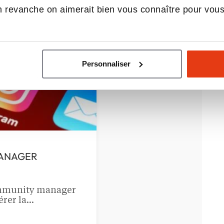
 revanche on aimerait bien vous connaître pour vou
ets
Personnaliser
ANAGER
ommunity manager
érer la…